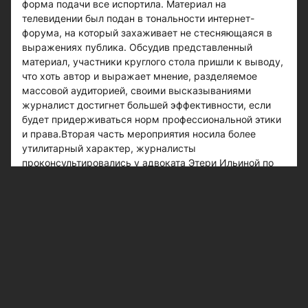
форма подачи все испортила. Материал на
телевидении был подан в тональности интернет-
форума, на который захаживает не стесняющаяся в
выражениях публика. Обсудив представленный
материал, участники круглого стола пришли к выводу,
что хоть автор и выражает мнение, разделяемое
массовой аудиторией, своими высказываниями
журналист достигнет большей эффективности, если
будет придерживаться норм профессиональной этики
и права.Вторая часть мероприятия носила более
утилитарный характер, журналисты
проконсультировались у адвоката Этери Ильиной по
правовым вопросам. Вывод, вынесенный в итогах
встречи, оказался прост и логичен - пока журналист
действует в рамках правового поля, публикуя факты,
имеющие доказательства, он находится вне
опасности. В тех же случаях, когда автор
высказывает свое мнение, это должно быть
подчеркнуто в материале, а не выставляться
доказанным фактом.