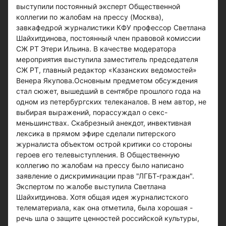
выступили постоянный эксперт Общественной
коллегии по жалобам на прессу (Москва),
завкафедрой журналистики КФУ профессор Светлана
Шайхитдинова, постоянный член правовой комиссии
СЖ РТ Этери Ильина. В качестве модератора
мероприятия выступила заместитель председателя
СЖ РТ, главный редактор «Казанских ведомостей»
Венера Якупова.Основным предметом обсуждения
стал сюжет, вышедший в сентябре прошлого года на
одном из петербургских телеканалов. В нем автор, не
выбирая выражений, порассуждал о секс-
меньшинствах. Скабрезный анекдот, инвективная
лексика в прямом эфире сделали питерского
журналиста объектом острой критики со стороны
героев его телевыступления. В Общественную
коллегию по жалобам на прессу было написано
заявление о дискриминации прав "ЛГБТ-граждан".
Экспертом по жалобе выступила Светлана
Шайхитдинова. Хотя общая идея журналистского
телематериала, как она отметила, была хорошая -
речь шла о защите ценностей российской культуры,