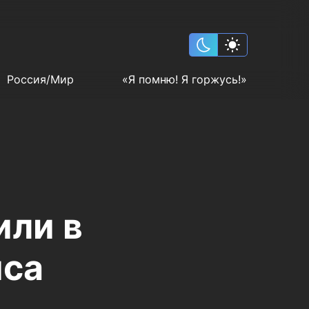
Россия/Мир
«Я помню! Я горжусь!»
или в
иса