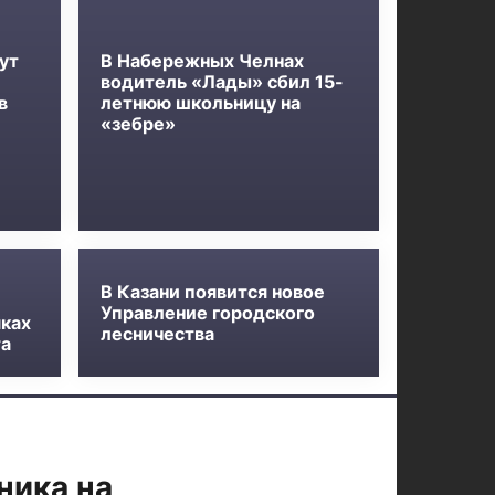
ут
В Набережных Челнах
л
водитель «Лады» сбил 15-
в
летнюю школьницу на
«зебре»
В Казани появится новое
Управление городского
мках
лесничества
та
ника на