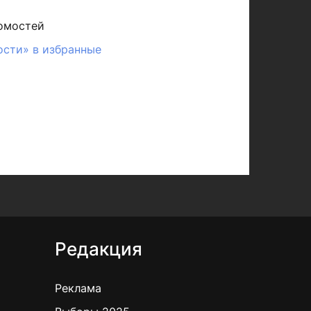
омостей
ости» в избранные
Редакция
Реклама