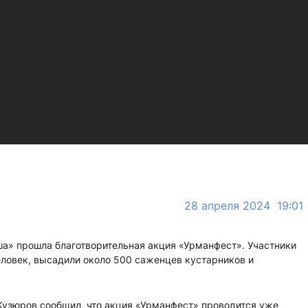
28 апреля 2024 19:01
ша» прошла благотворительная акция «Урманфест». Участники
еловек, высадили около 500 саженцев кустарников и
Кузюров сообщил, что акция «Урманфест» проводится уже