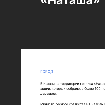
«Наташа»
ГОРОД
В Казани на территории хосписа «Ната
акции, которых собралось более 100 ч
деревьев.
Министр лесного хозяйства РТ Равиль 