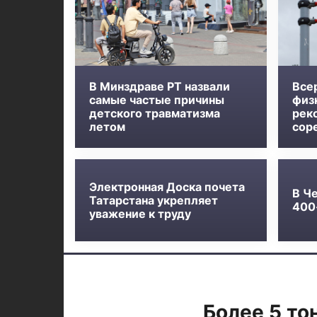
В Минздраве РТ назвали
Все
самые частые причины
физк
детского травматизма
рек
летом
сор
Электронная Доска почета
В Ч
Татарстана укрепляет
400
уважение к труду
Более 5 то