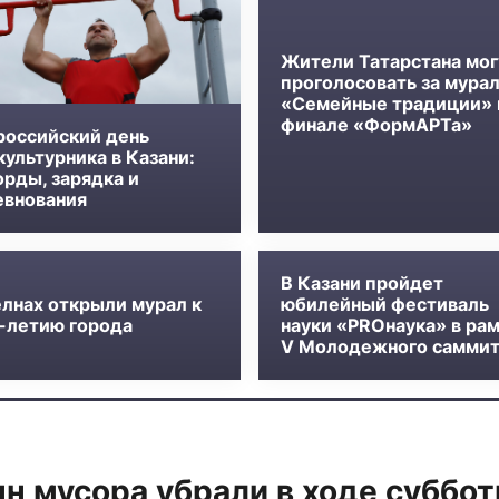
Жители Татарстана мог
проголосовать за мура
«Семейные традиции» 
финале «ФормАРТа»
российский день
ультурника в Казани:
орды, зарядка и
евнования
В Казани пройдет
елнах открыли мурал к
юбилейный фестиваль
-летию города
науки «PROнаука» в ра
V Молодежного самми
нн мусора убрали в ходе суббот