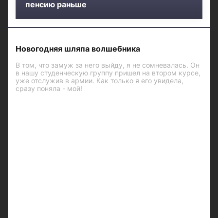
пенсию раньше
Новогодняя шляпа волшебника
В том, что замуж за него выйду, я не сомневалась. Он
в нашу студенческую группу пришел на втором курсе,
уже отслужив в армии. Как только я его увидела,
сразу поняла - мой!