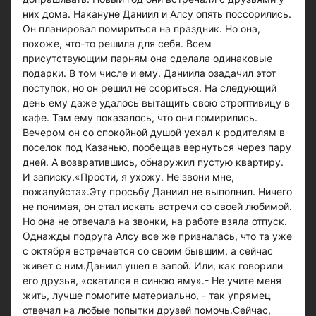
них дома. Накануне Даниил и Алсу опять поссорились.
Он планировал помириться на праздник. Но она,
похоже, что-то решила для себя. Всем
присутствующим парням она сделала одинаковые
подарки. В том числе и ему. Даниила озадачил этот
поступок, но он решил не ссориться. На следующий
день ему даже удалось вытащить свою строптивицу в
кафе. Там ему показалось, что они помирились.
Вечером он со спокойной душой уехал к родителям в
поселок под Казанью, пообещав вернуться через пару
дней. А возвратившись, обнаружил пустую квартиру.
И записку.«Прости, я ухожу. Не звони мне,
пожалуйста».Эту просьбу Даниил не выполнил. Ничего
не понимая, он стал искать встречи со своей любимой.
Но она не отвечала на звонки, на работе взяла отпуск.
Однажды подруга Алсу все же призналась, что та уже
с октября встречается со своим бывшим, а сейчас
живет с ним.Даниил ушел в запой. Или, как говорили
его друзья, «скатился в синюю яму».- Не учите меня
жить, лучше помогите материально, - так упрямец
отвечал на любые попытки друзей помочь.Сейчас,