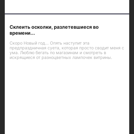
Склеить осколки, разлетевшиеся во
времени...
Скоро Новый год... Опять наступит эта
предпраздничная суета, которая просто сводит меня с
ума. Люблю бегать по магазинам и смотреть в
искрящиеся от разноцветных лампочек витрины.