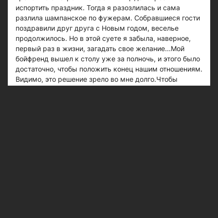
испортить праздник. Тогда я разозлилась и сама
разлила шампанское по фужерам. Собравшиеся гости
поздравили друг друга с Новым годом, веселье
продолжилось. Но в этой суете я забыла, наверное,
первый раз в жизни, загадать свое желание...Мой
бойфренд вышел к столу уже за полночь, и этого было
достаточно, чтобы положить конец нашим отношениям.
Видимо, это решение зрело во мне долго.Чтобы
обмануть судьбу, я решила загадать свое желание под
старый Новый год - мол, какая разница? Созвала
старых друзей, накрыла стол... Желание мое было
больше похоже на злобный план: помириться с
бывшим мужем, склеить, так сказать, некогда
разбитую чашку.Бывает же такое, бывший муж
действительно опять возник в моей жизни. Столько
лет молчал, и вот на тебе! Волшебство да и только!Вот
только общение с ним мне радости не принесло. Он не
изменился за это время! Ничуть! И мы разбежались
опять в разные стороны. Склеить кусочки,
разлетевшиеся во времени, не удалось.
Кстати, это послужило поводом, чтобы разойтись с