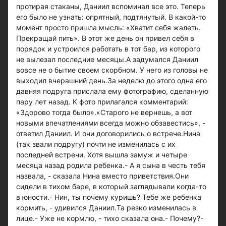
протирая стаканы, Даниил вспоминал все это. Теперь
его было не узнать: опрятный, подтянутый. В какой-то
момент просто пришла мысль: «Хватит себя жалеть.
Прекращай пить». В этот же день он привел себя в
порядок и устроился работать в тот бар, из которого
не вылезал последние месяцы.А задумался Даниил
вовсе не о бытие своем скорбном. У него из головы не
выходил вчерашний день.За неделю до этого одна его
давняя подруга прислала ему фотографию, сделанную
пару лет назад. К фото прилагался комментарий:
«Здорово тогда было».«Старого не вернешь, а вот
новыми впечатлениями всегда можно обзавестись», -
ответил Даниил. И они договорились о встрече.Нина
(так звали подругу) почти не изменилась с их
последней встречи. Хотя вышла замуж и четыре
месяца назад родила ребенка.- А я сына в честь тебя
назвала, - сказала Нина вместо приветствия.Они
сидели в тихом баре, в который заглядывали когда-то
в юности.- Нин, ты почему куришь? Тебе же ребенка
кормить, - удивился Даниил.Та резко изменилась в
лице.- Уже не кормлю, - тихо сказала она.- Почему?-