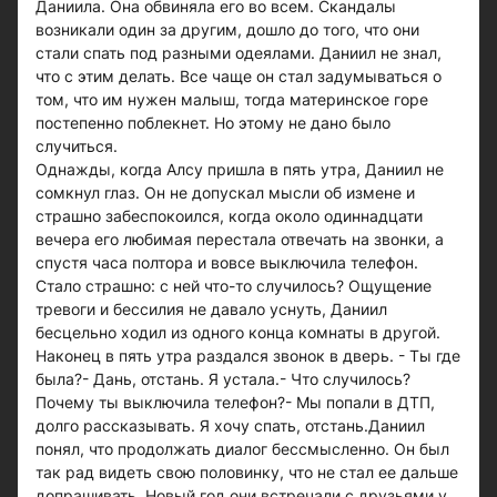
Даниила. Она обвиняла его во всем. Скандалы
возникали один за другим, дошло до того, что они
стали спать под разными одеялами. Даниил не знал,
что с этим делать. Все чаще он стал задумываться о
том, что им нужен малыш, тогда материнское горе
постепенно поблекнет. Но этому не дано было
случиться.
Однажды, когда Алсу пришла в пять утра, Даниил не
сомкнул глаз. Он не допускал мысли об измене и
страшно забеспокоился, когда около одиннадцати
вечера его любимая перестала отвечать на звонки, а
спустя часа полтора и вовсе выключила телефон.
Стало страшно: с ней что-то случилось? Ощущение
тревоги и бессилия не давало уснуть, Даниил
бесцельно ходил из одного конца комнаты в другой.
Наконец в пять утра раздался звонок в дверь. - Ты где
была?- Дань, отстань. Я устала.- Что случилось?
Почему ты выключила телефон?- Мы попали в ДТП,
долго рассказывать. Я хочу спать, отстань.Даниил
понял, что продолжать диалог бессмысленно. Он был
так рад видеть свою половинку, что не стал ее дальше
допрашивать. Новый год они встречали с друзьями у