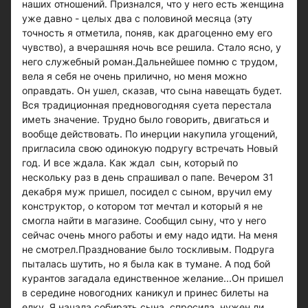
наших отношений. Признался, что у него есть женщина
уже давно - целых два с половиной месяца (эту
точность я отметила, поняв, как драгоценно ему его
чувство), а вчерашняя ночь все решила. Стало ясно, у
него служебный роман.Дальнейшее помню с трудом,
вела я себя не очень прилично, но меня можно
оправдать. Он ушел, сказав, что сына навещать будет.
Вся традиционная предновогодняя суета перестала
иметь значение. Трудно было говорить, двигаться и
вообще действовать. По инерции накупила угощений,
пригласила свою одинокую подругу встречать Новый
год. И все ждала. Как ждал сын, который по
нескольку раз в день спрашивал о папе. Вечером 31
декабря муж пришел, посидел с сыном, вручил ему
конструктор, о котором тот мечтал и который я не
смогла найти в магазине. Сообщил сыну, что у него
сейчас очень много работы и ему надо идти. На меня
не смотрел.Празднование было тоскливым. Подруга
пыталась шутить, но я была как в тумане. А под бой
курантов загадала единственное желание...Он пришел
в середине новогодних каникул и принес билеты на
елку. Я начала собирать сына, спросила, нужен ли