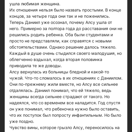
ушла любимая женщина.
Их отношения нельзя было назвать простыми. В конце
концов, за четыре года они так и не поженились.
Теперь Даниил уже осознал, почему Алсу ушла от
него. Примерно за полтора года до расставания они не
решились родить ребенка. Оба были студентами и
просто не представляли, как справятся с новыми
обстоятельствами. Однако решение далось тяжело.
Каждый в душе очень стыдился своего малодушия, но
облегченно вздыхал, когда вторая половинка
приводила те же доводы.
Алсу вернулась из больницы бледной и какой-то
чужой. Что-то сломалось в их отношениях с Даниилом.
Они по-прежнему жили вместе, но Алсу все сильнее
отдалялась. Даниил понимал, что ей тяжело, ведь
женщины всегда сильнее страдают от такого. Но
надеялся, что со временем все наладится. Год спустя
он уже понимал, что ребеночка нужно было оставить,
что их поступок был попросту инфантильным. Но было
уже поздно.
Чувство вины, которое грызло Алсу, переносилось на