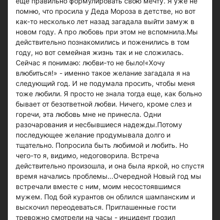
еще правильно формулировать свою мечту. Я уже не
помню, что просила у Деда Мороза в детстве, но вот
как-то несколько лет назад загадала выйти замуж в
новом году. А про любовь при этом не вспомнила.Мы
действительно познакомились и поженились в том
году, но вот семейная жизнь так и не сложилась.
Сейчас я понимаю: любви-то не было!«Хочу
влюбиться!» - именно такое желание загадала я на
следующий год. И не подумала просить, чтобы меня
тоже любили. Я просто не знала тогда еще, как больно
бывает от безответной любви. Ничего, кроме слез и
горечи, эта любовь мне не принесла. Одни
разочарования и несбывшиеся надежды.Потому
последующее желание продумывала долго и
тщательно. Попросила быть любимой и любить. Но
чего-то я, видимо, недоговорила. Встреча
действительно произошла, и она была яркой, но спустя
время начались проблемы...Очередной Новый год мы
встречали вместе с ним, моим несостоявшимся
мужем. Под бой курантов он облился шампанским и
выскочил переодеваться. Приглашенные гости
тревожно смотрели на часы - инцидент грозил