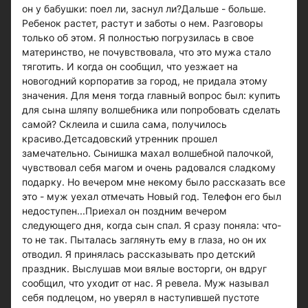
он у бабушки: поел ли, заснул ли?Дальше - больше.
Ребенок растет, растут и заботы о нем. Разговоры
только об этом. Я полностью погрузилась в свое
материнство, не почувствовала, что это мужа стало
тяготить. И когда он сообщил, что уезжает на
новогодний корпоратив за город, не придала этому
значения. Для меня тогда главный вопрос был: купить
для сына шляпу волшебника или попробовать сделать
самой? Склеила и сшила сама, получилось
красиво.Детсадовский утренник прошел
замечательно. Сынишка махал волшебной палочкой,
чувствовал себя магом и очень радовался сладкому
подарку. Но вечером мне некому было рассказать все
это - муж уехал отмечать Новый год. Телефон его был
недоступен...Приехал он поздним вечером
следующего дня, когда сын спал. Я сразу поняла: что-
то не так. Пыталась заглянуть ему в глаза, но он их
отводил. Я принялась рассказывать про детский
праздник. Выслушав мои вялые восторги, он вдруг
сообщил, что уходит от нас. Я ревела. Муж называл
себя подлецом, но уверял в наступившей пустоте