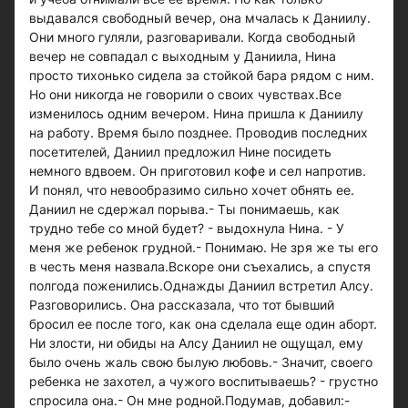
выдавался свободный вечер, она мчалась к Даниилу.
Они много гуляли, разговаривали. Когда свободный
вечер не совпадал с выходным у Даниила, Нина
просто тихонько сидела за стойкой бара рядом с ним.
Но они никогда не говорили о своих чувствах.Все
изменилось одним вечером. Нина пришла к Даниилу
на работу. Время было позднее. Проводив последних
посетителей, Даниил предложил Нине посидеть
немного вдвоем. Он приготовил кофе и сел напротив.
И понял, что невообразимо сильно хочет обнять ее.
Даниил не сдержал порыва.- Ты понимаешь, как
трудно тебе со мной будет? - выдохнула Нина. - У
меня же ребенок грудной.- Понимаю. Не зря же ты его
в честь меня назвала.Вскоре они съехались, а спустя
полгода поженились.Однажды Даниил встретил Алсу.
Разговорились. Она рассказала, что тот бывший
бросил ее после того, как она сделала еще один аборт.
Ни злости, ни обиды на Алсу Даниил не ощущал, ему
было очень жаль свою былую любовь.- Значит, своего
ребенка не захотел, а чужого воспитываешь? - грустно
спросила она.- Он мне родной.Подумав, добавил:-