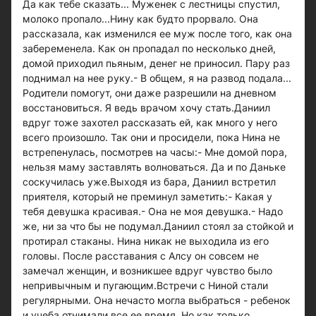
Да как тебе сказать... Муженек с лестницы спустил,
молоко пропало...Нину как будто прорвало. Она
рассказала, как изменился ее муж после того, как она
забеременела. Как он пропадал по несколько дней,
домой приходил пьяным, денег не приносил. Пару раз
поднимал на нее руку.- В общем, я на развод подала...
Родители помогут, они даже разрешили на дневном
восстановиться. Я ведь врачом хочу стать.Даниил
вдруг тоже захотел рассказать ей, как много у него
всего произошло. Так они и просидели, пока Нина не
встрепенулась, посмотрев на часы:- Мне домой пора,
нельзя маму заставлять волноваться. Да и по Даньке
соскучилась уже.Выходя из бара, Даниил встретил
приятеля, который не преминул заметить:- Какая у
тебя девушка красивая.- Она не моя девушка.- Надо
же, ни за что бы не подумал.Даниил стоял за стойкой и
протирал стаканы. Нина никак не выходила из его
головы. После расставания с Алсу он совсем не
замечал женщин, и возникшее вдруг чувство было
непривычным и пугающим.Встречи с Ниной стали
регулярными. Она нечасто могла выбраться - ребенок
и учеба отнимали все ее время. Но как только