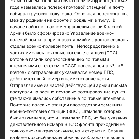
70 млн писем. Полевая почта на линии фронта до 1943
года называлась полевой почтовой станцией, а почту
собирал грузовик-полуторка. Основная переписка шла
между родными на фронте и родными в тылу. В
начале войны в Главном управлении связи Красной
Армии было сформировано Управление военно-
полевой почты, а при штабах армий и фронтов созданы
отделы военно-полевой почты. Непосредственно в
частях имелись почтовые полевые станции (ППС),
которые гасили корреспонденцию почтовыми
штемпелями с текстом: «СССР полевая почта №...»В
почтовых отправлениях указывался номер ППС,
действительный номер и наименование части.
Отправляемые из частей действующей армии письма
поступали на военно-почтовые сортировочные пункты,
где также имелись собственные почтовые штемпели.
Почтовые полевые станции впоследствии заменили
военно-почтовые станции (ВПС), штемпели которых
были такими же, что и штемпели ППС, но без указания
действительного номера ВПС.С фронта приходили не
только письма-треугольники, но и открытки. Справа
на фоне красной звезды обычно изображался воин в