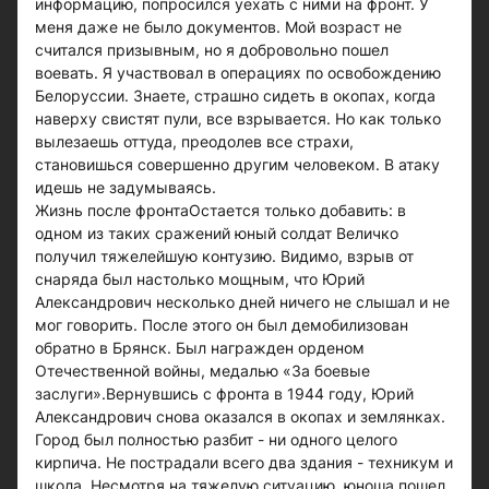
информацию, попросился уехать с ними на фронт. У
меня даже не было документов. Мой возраст не
считался призывным, но я добровольно пошел
воевать. Я участвовал в операциях по освобождению
Белоруссии. Знаете, страшно сидеть в окопах, когда
наверху свистят пули, все взрывается. Но как только
вылезаешь оттуда, преодолев все страхи,
становишься совершенно другим человеком. В атаку
идешь не задумываясь.
Жизнь после фронтаОстается только добавить: в
одном из таких сражений юный солдат Величко
получил тяжелейшую контузию. Видимо, взрыв от
снаряда был настолько мощным, что Юрий
Александрович несколько дней ничего не слышал и не
мог говорить. После этого он был демобилизован
обратно в Брянск. Был награжден орденом
Отечественной войны, медалью «За боевые
заслуги».Вернувшись с фронта в 1944 году, Юрий
Александрович снова оказался в окопах и землянках.
Город был полностью разбит - ни одного целого
кирпича. Не пострадали всего два здания - техникум и
школа. Несмотря на тяжелую ситуацию, юноша пошел