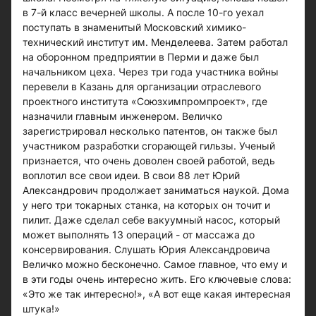
в 7-й класс вечерней школы. А после 10-го уехал
поступать в знаменитый Московский химико-
технический институт им. Менделеева. Затем работал
на оборонном предприятии в Перми и даже был
начальником цеха. Через три года участника войны
перевели в Казань для организации отраслевого
проектного института «Союзхимпромпроект», где
назначили главным инженером. Величко
зарегистрировал несколько патентов, он также был
участником разработки сгорающей гильзы. Ученый
признается, что очень доволен своей работой, ведь
воплотил все свои идеи. В свои 88 лет Юрий
Александрович продолжает заниматься наукой. Дома
у него три токарных станка, на которых он точит и
пилит. Даже сделал себе вакуумный насос, который
может выполнять 13 операций - от массажа до
консервирования. Слушать Юрия Александровича
Величко можно бесконечно. Самое главное, что ему и
в эти годы очень интересно жить. Его ключевые слова:
«Это же так интересно!», «А вот еще какая интересная
штука!»