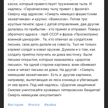
каске, который приветствует тружеников тыла. И
надпись: «Героическому тылу привет с фронта!»
Сверху над адресом: «Смерть немецко-фашистским
захватчикам» и крупно: «Воинское». Потом три
круглые печати: одна с датой отправления, две другие
делались по прибытии - кто принял и отправил. Поверх
обратного адреса - герб СССР и фраза «Просмотрено
военной цензурой». Те, кто отвечал за солдатские
письма, свое дело делали на совесть. Тыл не только
кормил солдат и ковал оружие. Думали и о том, как
солдату приятно получить из дома весточку. Были
письма-открытки, которые назывались «дорогое
письмо». На одной стороне картинка: воин обнимает
коня и читает письмо из дома. На другой - «Смерть
немецким захватчикам». Есть и другие картинки,
например, вылетающая из леса конница и убегающие
от нее враги. Под ней надпись: «Дорогие защитники!
Смелее уничтожайте кровавых гитлеровских бандитов!
Смерть немецким оккупантам!»
#история
#почта
#война