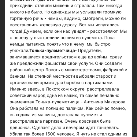
приходили, ставили мишень и стреляли. Там никогда
никого не было. Но однажды мы услышали громкую
гортанную речь - немцы, видимо, смотрели, можно ли
восстановить железную дорогу. Вот мы испугались
тогда! Думаем, если они нас увидят - расстреляют. Мы
с перепугу выстрелили по ним из пулемета. Пока
немцы пытались понять что к чему, мы быстро
убежали.
Тонька-пулеметчица
- Предатели,
занимавшиеся вредительством еще до войны, сразу
же предложили фашистам свои услуги. Они создали
районный центр Локоть с министерствами, фабрикой и
банком. На степной местности выбрали старост и
организовали армию для борьбы с партизанами.
Именно здесь, в Локотском округе, расстреливала
советский народ одна из наших, та самая печально
знаменитая Тонька-пулеметчица - Антонина Макарова.
Она работала на полицию палачом. Как сейчас помню,
выходила из машины, доставала пулемет и
расстреливала партизан. Очень красивая была
девчонка. Сделает дело и вечером идет танцевать.
Убила так более 1500 человек. Я чуть не стал одним из