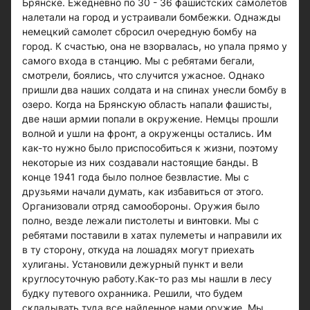
Брянске. Ежедневно по 30 - 36 фашистских самолетов
налетали на город и устраивали бомбежки. Однажды
немецкий самолет сбросил очередную бомбу на
город. К счастью, она не взорвалась, но упала прямо у
самого входа в станцию. Мы с ребятами бегали,
смотрели, боялись, что случится ужасное. Однако
пришли два наших солдата и на спинах унесли бомбу в
озеро. Когда на Брянскую область напали фашисты,
две наши армии попали в окружение. Немцы прошли
волной и ушли на фронт, а окруженцы остались. Им
как-то нужно было приспособиться к жизни, поэтому
некоторые из них создавали настоящие банды. В
конце 1941 года было полное безвластие. Мы с
друзьями начали думать, как избавиться от этого.
Организовали отряд самообороны. Оружия было
полно, везде лежали пистолеты и винтовки. Мы с
ребятами поставили в хатах пулеметы и направили их
в ту сторону, откуда на лошадях могут приехать
хулиганы. Установили дежурный пункт и вели
круглосуточную работу.Как-то раз мы нашли в лесу
будку путевого охранника. Решили, что будем
складывать туда все найденное нами оружие. Мы