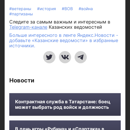
#ветераны
#история
#ВОВ
#война
#партизаны
Следите за самым важным и интересным в
Telegram-канале
Казанских ведомостей
Больше интересного в ленте Яндекс.Новости -
добавьте «Казанские ведомости» в избранные
источники.
Новости
Контрактная служба в Татарстане: боец
может выбрать род войск и должность
В день игры «Рубина» и «Спартака» в