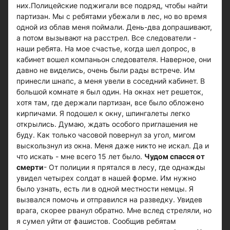
них.Полицейские поджигали все подряд, чтобы найти
партизан. Мы с ребятами убежали в лес, но во время
одной из облав меня поймали. День-два допрашивают,
а потом вызывают на расстрел. Все следователи -
наши ребята. На мое счастье, когда шел допрос, в
кабинет вошел компаньон следователя. Наверное, они
давно не виделись, очень были рады встрече. Им
принесли шнапс, а меня увели в соседний кабинет. В
большой комнате я был один. На окнах нет решеток,
хотя там, где держали партизан, все было обложено
кирпичами. Я подошел к окну, шпингалеты легко
открылись. Думаю, ждать особого приглашения не
буду. Как только часовой повернул за угол, мигом
выскользнул из окна. Меня даже никто не искал. Да и
что искать - мне всего 15 лет было.
Чудом спасся от
смерти
- От полиции я прятался в лесу, где однажды
увидел четырех солдат в нашей форме. Им нужно
было узнать, есть ли в одной местности немцы. Я
вызвался помочь и отправился на разведку. Увидев
врага, скорее рванул обратно. Мне вслед стреляли, но
я сумел уйти от фашистов. Сообщив ребятам