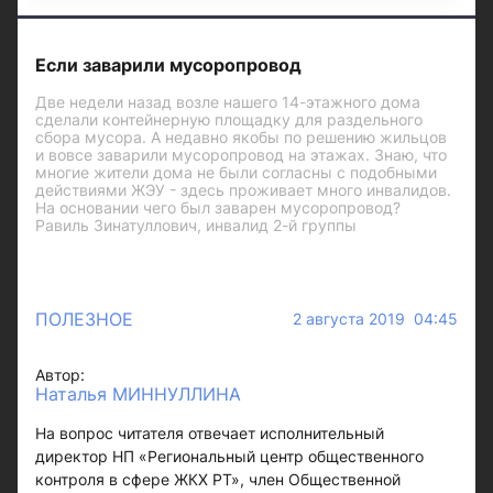
Если заварили мусоропровод
Две недели назад возле нашего 14-этажного дома
сделали контейнерную площадку для раздельного
сбора мусора. А недавно якобы по решению жильцов
и вовсе заварили мусоропровод на этажах. Знаю, что
многие жители дома не были согласны с подобными
действиями ЖЭУ - здесь проживает много инвалидов.
На основании чего был заварен мусоропровод?
Равиль Зинатуллович, инвалид 2-й группы
ПОЛЕЗНОЕ
2 августа 2019 04:45
Автор:
Наталья МИННУЛЛИНА
На вопрос читателя отвечает исполнительный
директор НП «Региональный центр общественного
контроля в сфере ЖКХ РТ», член Общественной