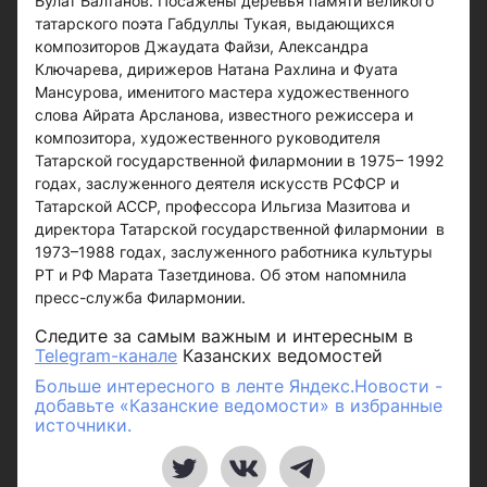
Булат Балтанов. Посажены деревья памяти великого
татарского поэта Габдуллы Тукая, выдающихся
композиторов Джаудата Файзи, Александра
Ключарева, дирижеров Натана Рахлина и Фуата
Мансурова, именитого мастера художественного
слова Айрата Арсланова, известного режиссера и
композитора, художественного руководителя
Татарской государственной филармонии в 1975– 1992
годах, заслуженного деятеля искусств РСФСР и
Татарской АССР, профессора Ильгиза Мазитова и
директора Татарской государственной филармонии в
1973–1988 годах, заслуженного работника культуры
РТ и РФ Марата Тазетдинова. Об этом напомнила
пресс-служба Филармонии.
Следите за самым важным и интересным в
Telegram-канале
Казанских ведомостей
Больше интересного в ленте Яндекс.Новости -
добавьте «Казанские ведомости» в избранные
источники.