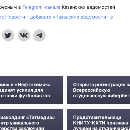
ересным в
Telegram-канале
Казанских ведомостей
кс.Новости - добавьте «Казанские ведомости» в
бин» и «Нефтехимик»
Открыта регистрация н
единят усилия для
Всероссийскую
готовки футболистов
студенческую киберби
иахолдинг «Татмедиа»
Представительница
ентр уникального
КНИТУ-КХТИ признана
терства заключили
лучшей на студенческо