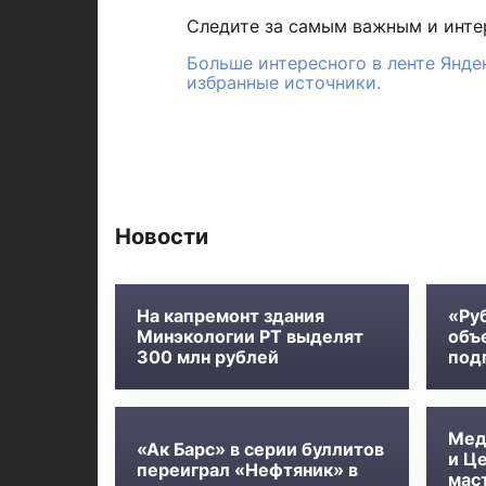
Следите за самым важным и инт
Больше интересного в ленте Янде
избранные источники.
Новости
На капремонт здания
«Ру
Минэкологии РТ выделят
объ
300 млн рублей
под
Мед
«Ак Барс» в серии буллитов
и Ц
переиграл «Нефтяник» в
мас