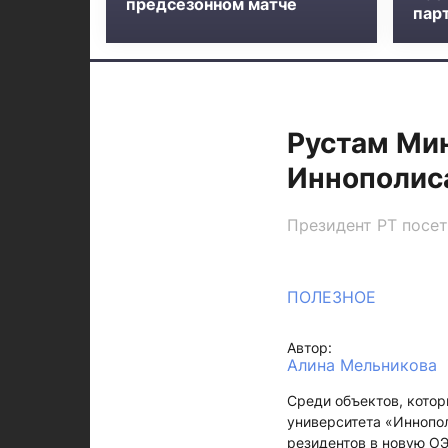
предсезонном матче
пар
Рустам Мин
Иннополис
Президент РТ посе
ПОЛЕЗНОЕ
Автор:
Алина Мельникова
Среди объектов, кото
университета «Иннопо
резидентов в новую ОЭ