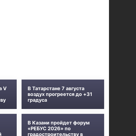
а V
В Татарстане 7 августа
воздух прогреется до +31
тву
градуса
В Казани пройдет форум
«РЕБУС 2026» по
й
градостроительству в