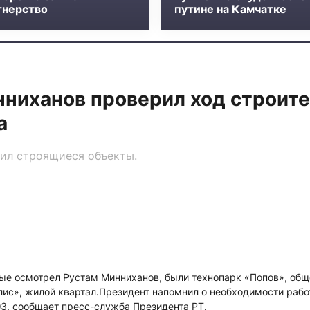
тнерство
путине на Камчатке
ниханов проверил ход строит
а
тил строящиеся объекты.
рые осмотрел Рустам Минниханов, были технопарк «Попов», общ
лис», жилой квартал.Президент напомнил о необходимости рабо
З, сообщает пресс-служба Президента РТ.