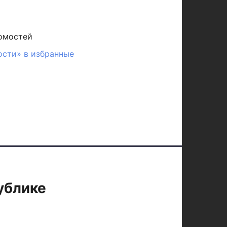
омостей
ости» в избранные
ублике