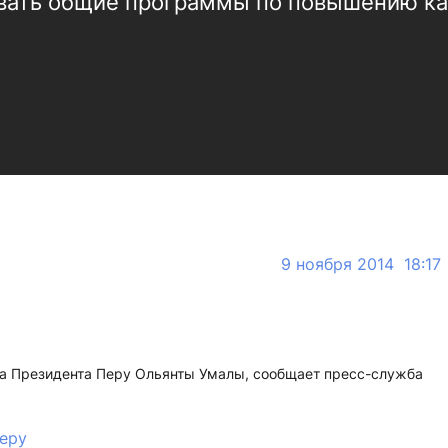
вать общие программы по повышению кач
9 ноября 2014 18:17
та Президента Перу Ольянты Умалы, сообщает пресс-служба
еру