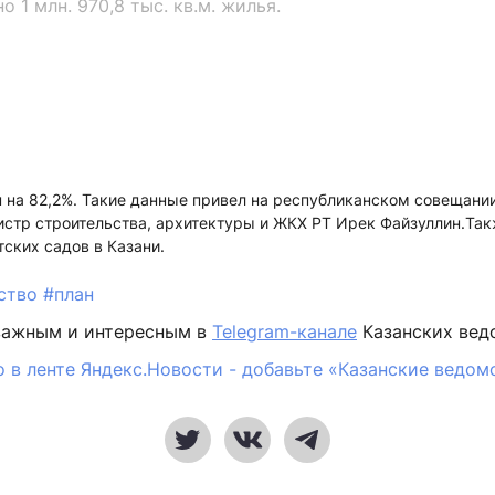
о 1 млн. 970,8 тыс. кв.м. жилья.
 на 82,2%. Такие данные привел на республиканском совещани
истр строительства, архитектуры и ЖКХ РТ Ирек Файзуллин.Так
тских садов в Казани.
ьство
#план
важным и интересным в
Telegram-канале
Казанских вед
 в ленте Яндекс.Новости - добавьте «Казанские ведом