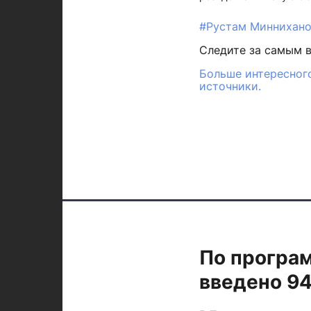
#Рустам Миннихан
Следите за самым 
Больше интересного
источники.
По програм
введено 9