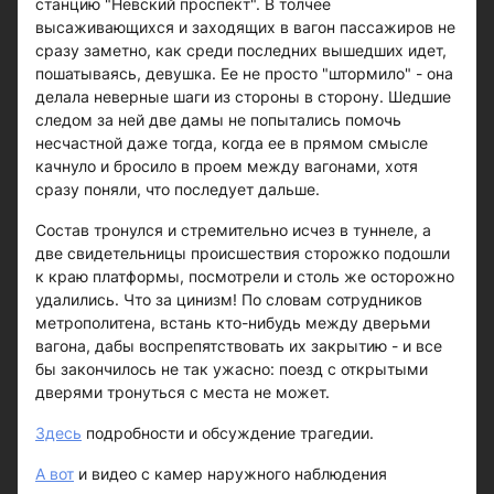
станцию "Невский проспект". В толчее
высаживающихся и заходящих в вагон пассажиров не
сразу заметно, как среди последних вышедших идет,
пошатываясь, девушка. Ее не просто "штормило" - она
делала неверные шаги из стороны в сторону. Шедшие
следом за ней две дамы не попытались помочь
несчастной даже тогда, когда ее в прямом смысле
качнуло и бросило в проем между вагонами, хотя
сразу поняли, что последует дальше.
Состав тронулся и стремительно исчез в туннеле, а
две свидетельницы происшествия сторожко подошли
к краю платформы, посмотрели и столь же осторожно
удалились. Что за цинизм! По словам сотрудников
метрополитена, встань кто-нибудь между дверьми
вагона, дабы воспрепятствовать их закрытию - и все
бы закончилось не так ужасно: поезд с открытыми
дверями тронуться с места не может.
Здесь
подробности и обсуждение трагедии.
А вот
и видео с камер наружного наблюдения