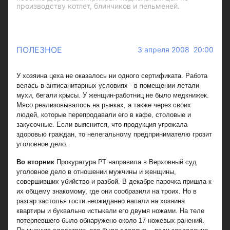
производству котлет, блинчиков и пельменей.
ПОЛЕЗНОЕ
3 апреля 2008 20:00
У хозяина цеха не оказалось ни одного сертификата. Работа
велась в антисанитарных условиях - в помещении летали
мухи, бегали крысы. У женщин-работниц не было медкнижек.
Мясо реализовывалось на рынках, а также через своих
людей, которые перепродавали его в кафе, столовые и
закусочные. Если выяснится, что продукция угрожала
здоровью граждан, то нелегальному предпринимателю грозит
уголовное дело.
Во вторник
Прокуратура РТ направила в Верховный суд
уголовное дело в отношении мужчины и женщины,
совершивших убийство и разбой. В декабре парочка пришла к
их общему знакомому, где они сообразили на троих. Но в
разгар застолья гости неожиданно напали на хозяина
квартиры и буквально истыкали его двумя ножами. На теле
потерпевшего было обнаружено около 17 ножевых ранений.