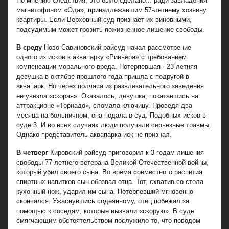
По мнению следствия, это было сделано... ради завладения
магнитофоном «Ода», принадлежавшим 57-летнему хозяину
квартиры. Если Верховный суд признает их виновными,
подсудимым может грозить пожизненное лишение свободы.
В среду
Ново-Савиновский райсуд начал рассмотрение
одного из исков к аквапарку «Ривьера» с требованием
компенсации морального вреда. Потерпевшая - 23-летняя
девушка в октябре прошлого года пришла с подругой в
аквапарк. Но через полчаса из развлекательного заведения
ее увезла «скорая». Оказалось, девушка, покатавшись на
аттракционе «Торнадо», сломала ключицу. Проведя два
месяца на больничном, она подала в суд. Подобных исков в
суде 3. И во всех случаях люди получали серьезные травмы.
Однако представитель аквапарка иск не признал.
В четверг
Кировский райсуд приговорил к 3 годам лишения
свободы 77-летнего ветерана Великой Отечественной войны,
который убил своего сына. Во время совместного распития
спиртных напитков сын обозвал отца. Тот, схватив со стола
кухонный нож, ударил им сына. Потерпевший мгновенно
скончался. Ужаснувшись содеянному, отец побежал за
помощью к соседям, которые вызвали «скорую». В суде
смягчающим обстоятельством послужило то, что поводом