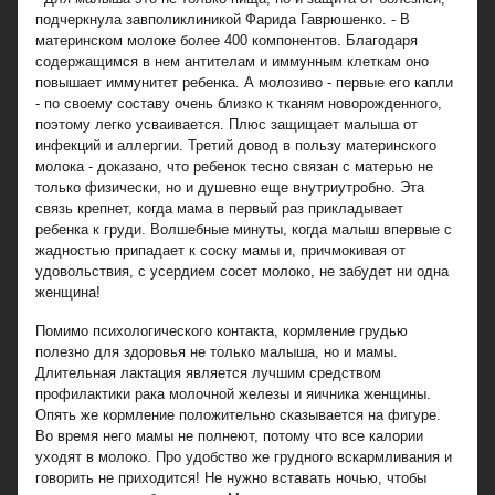
подчеркнула завполиклиникой Фарида Гаврюшенко. - В
материнском молоке более 400 компонентов. Благодаря
содержащимся в нем антителам и иммунным клеткам оно
повышает иммунитет ребенка. А молозиво - первые его капли
- по своему составу очень близко к тканям новорожденного,
поэтому легко усваивается. Плюс защищает малыша от
инфекций и аллергии. Третий довод в пользу материнского
молока - доказано, что ребенок тесно связан с матерью не
только физически, но и душевно еще внутриутробно. Эта
связь крепнет, когда мама в первый раз прикладывает
ребенка к груди. Волшебные минуты, когда малыш впервые с
жадностью припадает к соску мамы и, причмокивая от
удовольствия, с усердием сосет молоко, не забудет ни одна
женщина!
Помимо психологического контакта, кормление грудью
полезно для здоровья не только малыша, но и мамы.
Длительная лактация является лучшим средством
профилактики рака молочной железы и яичника женщины.
Опять же кормление положительно сказывается на фигуре.
Во время него мамы не полнеют, потому что все калории
уходят в молоко. Про удобство же грудного вскармливания и
говорить не приходится! Не нужно вставать ночью, чтобы