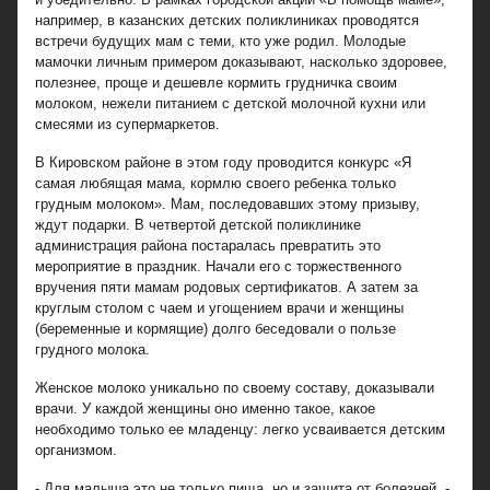
например, в казанских детских поликлиниках проводятся
встречи будущих мам с теми, кто уже родил. Молодые
мамочки личным примером доказывают, насколько здоровее,
полезнее, проще и дешевле кормить грудничка своим
молоком, нежели питанием с детской молочной кухни или
смесями из супермаркетов.
В Кировском районе в этом году проводится конкурс «Я
самая любящая мама, кормлю своего ребенка только
грудным молоком». Мам, последовавших этому призыву,
ждут подарки. В четвертой детской поликлинике
администрация района постаралась превратить это
мероприятие в праздник. Начали его с торжественного
вручения пяти мамам родовых сертификатов. А затем за
круглым столом с чаем и угощением врачи и женщины
(беременные и кормящие) долго беседовали о пользе
грудного молока.
Женское молоко уникально по своему составу, доказывали
врачи. У каждой женщины оно именно такое, какое
необходимо только ее младенцу: легко усваивается детским
организмом.
- Для малыша это не только пища, но и защита от болезней, -