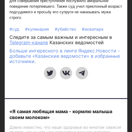
для совершения преступления послужило аморальное
поведение потерпевшего. Также суд учел преклонный возраст
подсудимого и просьбу его супруги не наказывать мужа
строго.
#суд
#кулинария
#убийство
#аквапарк
Следите за самым важным и интересным в
Telegram-канале
Казанских ведомостей
Больше интересного в ленте Яндекс.Новости -
добавьте «Казанские ведомости» в избранные
источники.
«Я самая любящая мама - кормлю малыша
своим молоком»
Давно известно, что наше здоровье во многом зависит
от того, как и чем нас кормили в раннем детстве.