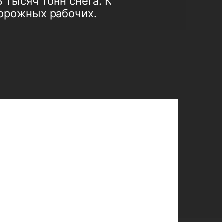
 тысяч тонн снега. К
орожных рабочих.