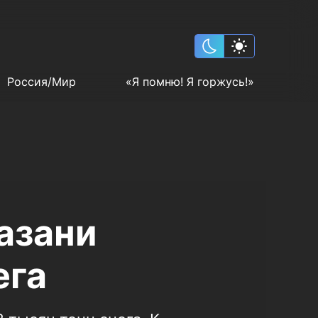
Россия/Мир
«Я помню! Я горжусь!»
Казани
ега