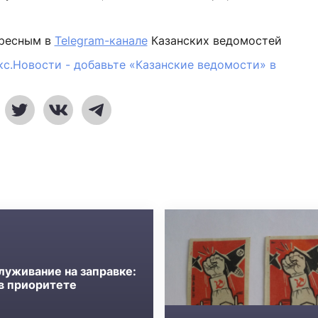
ересным в
Telegram-канале
Казанских ведомостей
кс.Новости - добавьте «Казанские ведомости» в
луживание на заправке:
 в приоритете