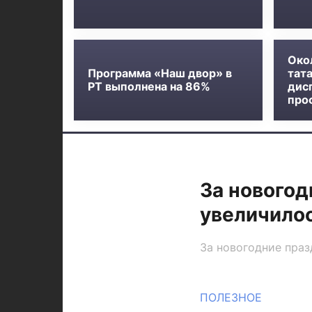
Око
Программа «Наш двор» в
тат
РТ выполнена на 86%
дис
про
За новогод
увеличилос
За новогодние праз
ПОЛЕЗНОЕ