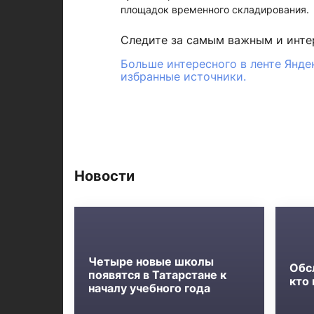
площадок временного складирования.
Следите за самым важным и инт
Больше интересного в ленте Янде
избранные источники.
Новости
Четыре новые школы
Обс
появятся в Татарстане к
кто
началу учебного года