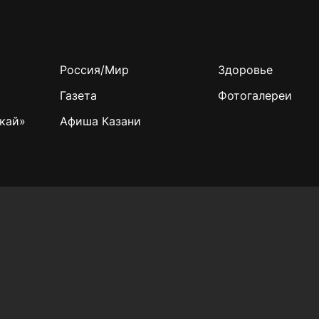
Россия/Мир
Здоровье
Газета
Фотогалереи
кай»
Афиша Казани
Учредитель СМИ: АО «ТАТМЕДИА»
420066, Российская Федерация, Республика
Татарстан, г. Казань, ул. Декабристов, д. 2
Редакция:
(843) 562-64-30