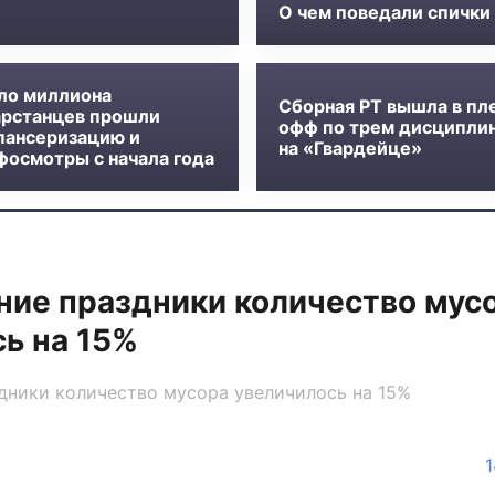
О чем поведали спички
ло миллиона
Сборная РТ вышла в пл
арстанцев прошли
офф по трем дисципли
пансеризацию и
на «Гвардейце»
фосмотры с начала года
ние праздники количество мус
ь на 15%
дники количество мусора увеличилось на 15%
1