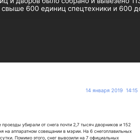
лиц и дворов было собрано и вывезено 113
 свыше 600 единиц спецтехники и 600 д
14 января 2019 14:15
проезды убирали от снега почти 2,7 тысяч дворников и 152
я на аппаратном совещании в мэрии. На 6 снегоплавильных
 сутки. Помимо этого, снег вывозили на 7 официальных