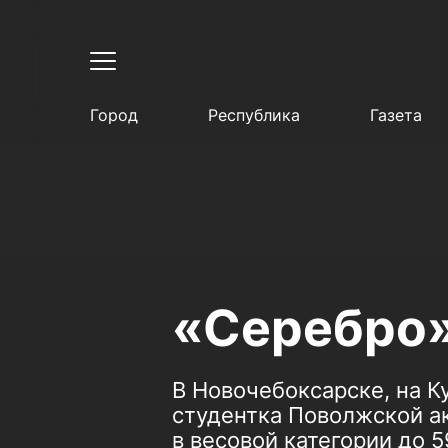
Город
Республика
Газета
«Серебро»
В Новочебоксарске, на К
студентка Поволжской ак
в весовой категории до 59