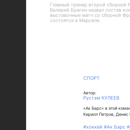
Главный тренер второй сборной 
Валерий Брагин назвал состав ко
выставочные матч со сборной Фр
состоятся в Марселе.
СПОРТ
Автор:
Рустэм КУЛЕЕВ
«Ак Барс» в этой кома
Кирилл Петров, Денис 
#хоккей
#Ак Барс
#