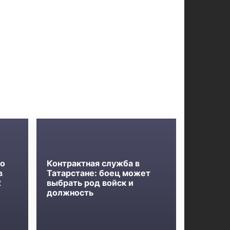
ло
Контрактная служба в
в
Татарстане: боец может
2
выбрать род войск и
должность