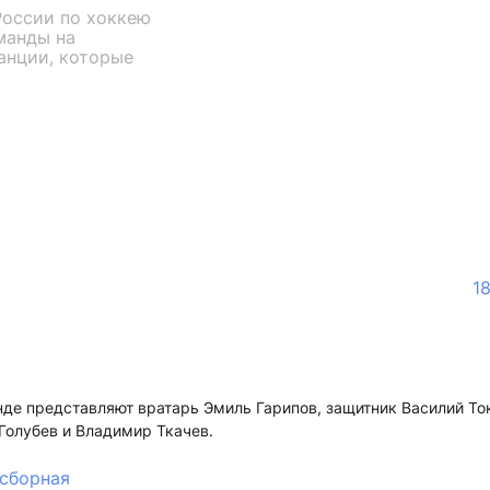
России по хоккею
манды на
анции, которые
1
нде представляют вратарь Эмиль Гарипов, защитник Василий Т
Голубев и Владимир Ткачев.
сборная