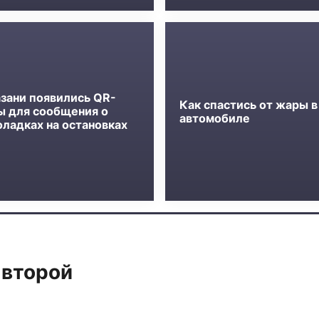
азани появились QR-
Как спастись от жары в
ы для сообщения о
автомобиле
оладках на остановках
 второй