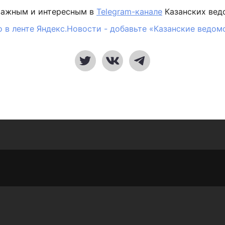
важным и интересным в
Telegram-канале
Казанских вед
 в ленте Яндекс.Новости - добавьте «Казанские ведом
Россия/Мир
Здоровье
Газета
Фотогалереи