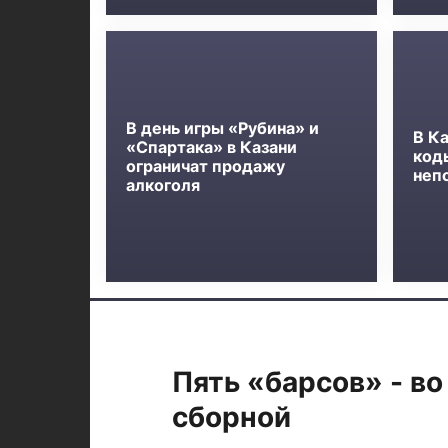
В день игры «Рубина» и
В К
«Спартака» в Казани
код
ограничат продажу
неп
алкоголя
Пять «барсов» - во
сборной