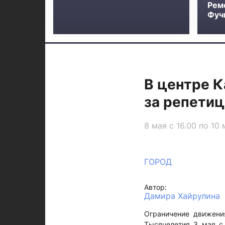
Рем
Фучи
В центре К
за репети
8 мая с 16.00 по 1
ГОРОД
Автор:
Дамира Хайрулина
Ограничение движени
Тысячелетия 3 мая с 