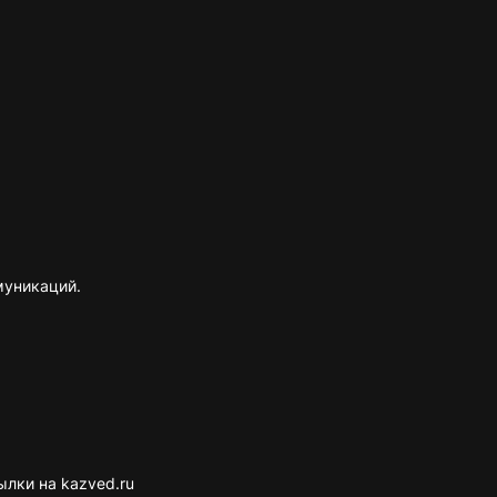
муникаций.
лки на kazved.ru