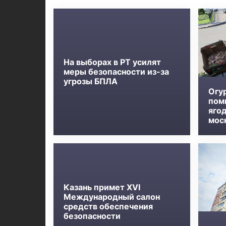
На выборах в РТ усилят
меры безопасности из-за
угрозы БПЛА
Огу
пом
яго
мос
Казань примет XVI
Международный салон
средств обеспечения
безопасности