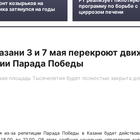
РТ реализует пилотную
онт козырьков на
программу по борьбе с
ка затянулся на годы
циррозом печени
азани 3 и 7 мая перекроют дви
ции Парада Победы
0 мая площадь Тысячелетия будет полностью закрыта дл
я из-за репетиции Парада Победы в Казани будет действов
18.00 до 22.00. Об этом сообщил начальник управления кул