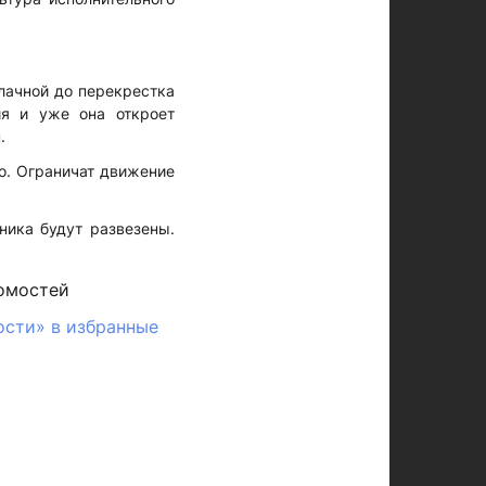
лачной до перекрестка
ия и уже она откроет
.
ко. Ограничат движение
ника будут развезены.
омостей
ости» в избранные