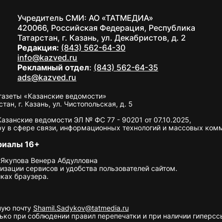
Учредитель СМИ: АО «ТАТМЕДИА»
420066, Российская Федерация, Республика
Татарстан, г. Казань, ул. Декабристов, д. 2
Редакция:
(843) 562-64-30
info@kazved.ru
Рекламный отдел
:
(843) 562-64-35
ads@kazved.ru
газеты «Казанские ведомости»
н, г. Казань, ул. Чистопольская, д. 5
занские ведомости ЭЛ № ФС 77 - 90201 от 07.10.2025,
у в сфере связи, информационных технологий и массовых ком
риалы 16+
 Якупова Венера Абдулловна
изации сервисов и удобства пользователей сайтом.
ках браузера.
ную почту
Shamil.Sadykov@tatmedia.ru
ко при соблюдении правил перепечатки и при наличии гиперссы