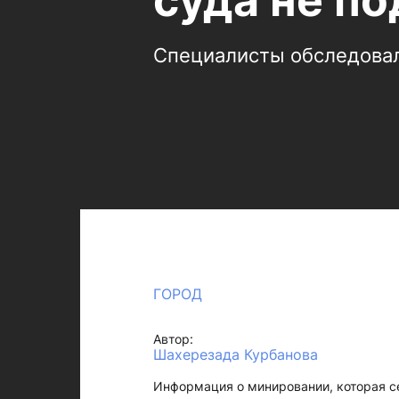
суда не п
Специалисты обследова
ГОРОД
Автор:
Шахерезада Курбанова
Информация о минировании, которая се