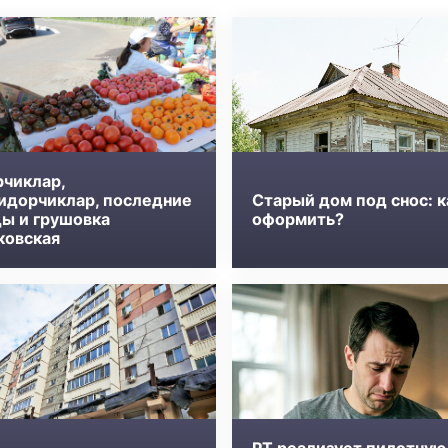
рчиклар,
идорчиклар, последние
Старый дом под снос: к
ды и грушовка
оформить?
ковская