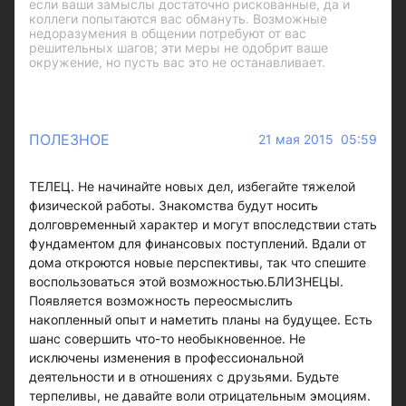
если ваши замыслы достаточно рискованные, да и
коллеги попытаются вас обмануть. Возможные
недоразумения в общении потребуют от вас
решительных шагов; эти меры не одобрит ваше
окружение, но пусть вас это не останавливает.
ПОЛЕЗНОЕ
21 мая 2015 05:59
ТЕЛЕЦ. Не начинайте новых дел, избегайте тяжелой
физической работы. Знакомства будут носить
долговременный характер и могут впоследствии стать
фундаментом для финансовых поступлений. Вдали от
дома откроются новые перспективы, так что спешите
воспользоваться этой возможностью.БЛИЗНЕЦЫ.
Появляется возможность переосмыслить
накопленный опыт и наметить планы на будущее. Есть
шанс совершить что-то необыкновенное. Не
исключены изменения в профессиональной
деятельности и в отношениях с друзьями. Будьте
терпеливы, не давайте воли отрицательным эмоциям.