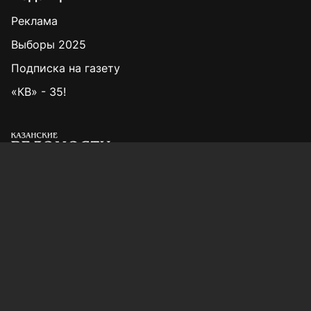
Реклама
Выборы 2025
Подписка на газету
«КВ» - 35!
Для сообщений о фактах коррупции:
Shamil.Sadykov@tatmedia.ru
Учредитель СМИ: АО «ТАТМЕДИА»
420066, Российская Федерация, Республика
Татарстан, г. Казань, ул. Декабристов, д. 2
Редакция:
(843) 562-64-30
info@kazved.ru