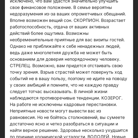
исключено, что вам удастся значительно улучшить
свое финансовое положение. В семье вероятны
недоразумения из-за ваших опрометчивых обещаний.
Вполне возможен вещий сон. СКОРПИОН. Возрастает
работоспособность, отдача от ваших активных
действий более ощутима. Возможны
необременительные приятные для вас визиты гостей.
Однако не приближайте к себе ненадежных людей,
ведь даже многолетняя дружба не может быть
основанием для доверия непорядочному человеку.
СТРЕЛЕЦ. Возможно, вам придется отстаивать свою
точку зрения. Взрыв страстей может повернуть ход
событий не в вашу пользу, поэтому не идите на поводу
у своих амбиций и помните, что не каждую правду
следует тотчас высказывать. В личной жизни
наблюдаются противоречивые тенденции. КОЗЕРОГ.
На работе не исключены кадровые перестановки.
Неприятные новости могут вывести вас из
равновесия. Но не бойтесь столкновений, вы сумеете
достаточно ясно и четко разобраться в ситуации и
найти верное решение. Здоровье несколько ухудшится
по причине хронической усталости. ВОДОЛЕЙ. Новые