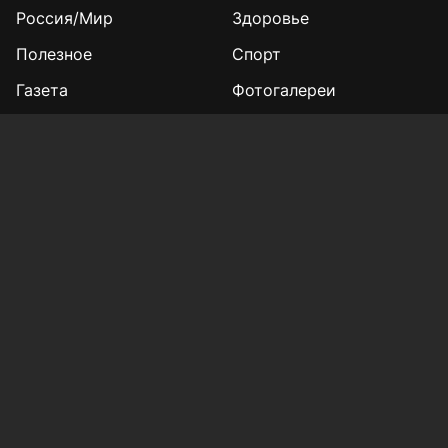
Россия/Мир
Здоровье
Полезное
Спорт
Газета
Фотогалереи
Вакансии
Конкурс «Мой Тукай»
Афиша Казани
Редакция
Реклама
Выборы 2025
Подписка на газету
«КВ» - 35!