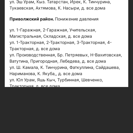
ул. Эш Урам, Кыз. Татарстан, Ирек, К. Тинчурина,
Тукаевская, Ахтямова, К. Насыри, д. все дома
Приволжский район.
Понижение давления
ул. 1-Гаражная, 2-Гаражная, Учительская,
Магистральная, Складская, д. все дома
ул. 1-Тракторная, 2-Тракторная, 3-Тракторная, 4-
Тракторная, д. все дома
ул. Производственная, Бр. Петряевых, Н-Вахитовская,
Ватутина, Пригородная, Лебедева, д. все дома
ул. Ш. Камала, К. Тинчурина, Фаткуллина, Сайдашева,
Нариманова, К. Якуба,, д. все дома
ул. Юл Урам, Яшь Кыч, Турбинная, Шевченко,
Тракторная, д. все дома
#отключение воды
#вода
Следите за самым важным и интересным в
Telegram-канале
Казанских ведомостей
Больше интересного в ленте Яндекс.Новости -
добавьте «Казанские ведомости» в избранные
источники.