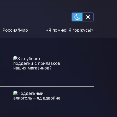
Россия/Мир
«Я помню! Я горжусь!»
о