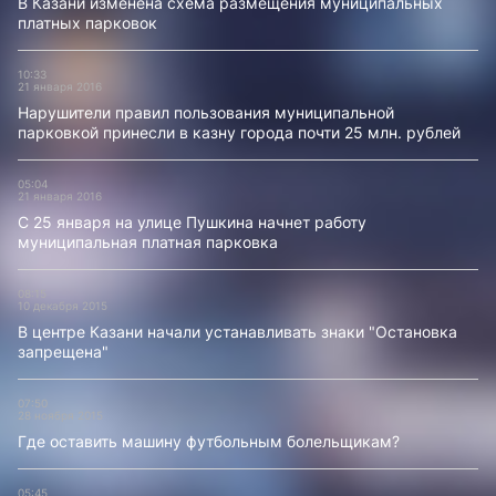
В Казани изменена схема размещения муниципальных
платных парковок
10:33
21 января 2016
Нарушители правил пользования муниципальной
парковкой принесли в казну города почти 25 млн. рублей
05:04
21 января 2016
С 25 января на улице Пушкина начнет работу
муниципальная платная парковка
08:15
10 декабря 2015
В центре Казани начали устанавливать знаки "Остановка
запрещена"
07:50
28 ноября 2015
Где оставить машину футбольным болельщикам?
05:45