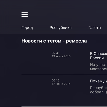
Город
Республика
Газета
Новости с тегом - ремесла
07:41
В Спасск
19 июля 2015
России
На участ
мастеров
05:16
Почему 
17 июня 2014
Республ
собрал ц