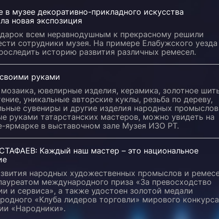
е в музее декоративно-прикладного искусства
ла новая экспозиция
одарок всем неравнодушным к прекрасному решили
ести сотрудники музея. На примере Елабужского уезда
роследить историю развития различных ремесел.
 своими руками
мозаика, ювелирные изделия, керамика, золотное шить
ение, уникальные авторские куклы, резьба по дереву,
льные сувениры и другие изделия народных промыслов
ые руками татарстанских мастеров, можно увидеть на
е-ярмарке в выставочном зале Музея ИЗО РТ.
СТАФАЕВ: Каждый наш мастер – это национальное
ие
азвития народных художественных промыслов и ремес
 лауреатом международного приза «За превосходство
и и сервиса», а также удостоен золотой медали
родного «Клуба лидеров торговли» мирового конкурса
ии «Народники».