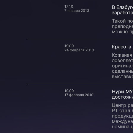
17:10
В Елабуг
7 января 2013
заработа
Такой п
преподн
можно п
19:00
Красота
24 февраля 2010
Кожаная 
лозоплет
оригина
сделанн
выставк
19:00
Нури МУ
17 февраля 2010
достоян
Центр р
РТ стал
продукци
междуна
номинац