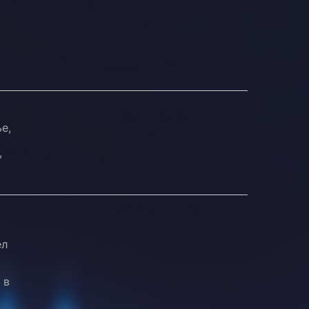
е,
,
ел
 в