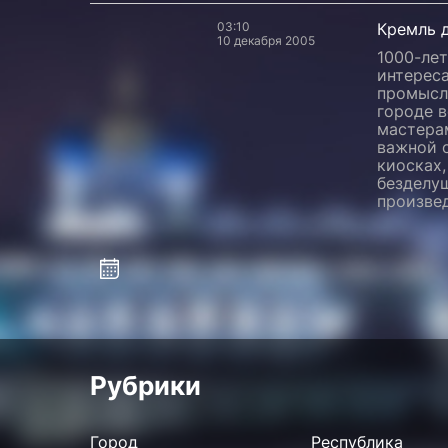
03:10
Кремль 
10 декабря 2005
1000-ле
интерес
промысл
городе 
мастерам
важной о
киосках,
безделу
произвед
Рубрики
Город
Республика