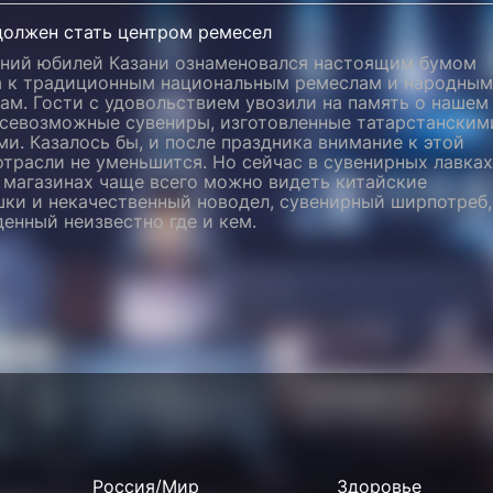
должен стать центром ремесел
тний юбилей Казани ознаменовался настоящим бумом
а к традиционным национальным ремеслам и народным
ам. Гости с удовольствием увозили на память о нашем
всевозможные сувениры, изготовленные татарстанским
и. Казалось бы, и после праздника внимание к этой
трасли не уменьшится. Но сейчас в сувенирных лавках
 магазинах чаще всего можно видеть китайские
шки и некачественный новодел, сувенирный ширпотреб,
енный неизвестно где и кем.
Россия/Мир
Здоровье