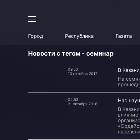
Город
Республика
Газета
Новости с тегом - семинар
09:50
В Казани
10 октября 2017
На семи
прошедш
04:53
Нас нау
21 октября 2016
В Казани
влияние 
организ
«Содейс
населени