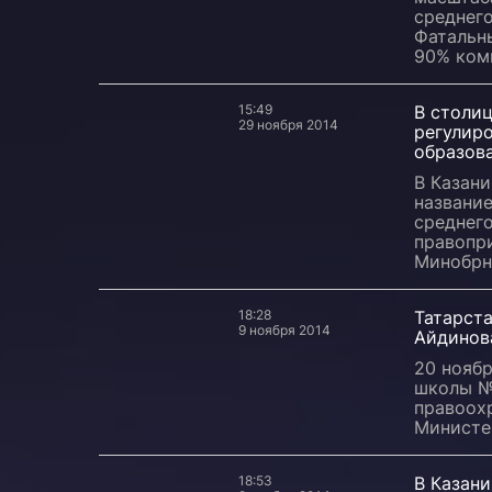
среднего
Фатальн
90% ком
15:49
В столи
29 ноября 2014
регулир
образов
В Казан
названи
среднег
правопр
Минобрн
18:28
Татарста
9 ноября 2014
Айдинов
20 ноябр
школы №
правоох
Министе
18:53
В Казан