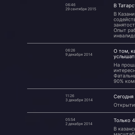
06:46
В Татар
29 сентября 2015
В Казан
содейст
занятост
Опыт ра
инвалид
06:26
О том, 
9 декабря 2014
услышать
На прошл
интерес
Фатальн
90% ком
11:26
Сегодня 
3 декабря 2014
Открытие
05:54
Только 4
2 декабря 2014
В казанс
масштаб