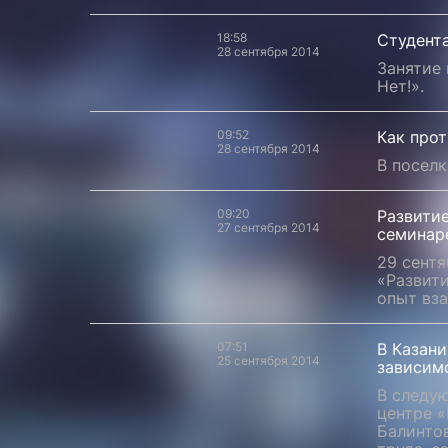
18:58
Студент
28 сентября 2014
Занятие
Нет!».
09:52
Как про
28 сентября 2014
В посел
09:20
Развити
27 сентября 2014
семинар
29 сентя
«Развит
опыт вз
07:51
В Казан
25 сентября 2014
зависим
В следу
центре 
Балинто