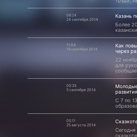
труда, з
06:24
Казань 
24 сентября 2014
Более 20
казанск
11:04
Как пов
19 сентября 2014
через ра
22 нояб
для руко
сообщае
05:35
Молодые
5 сентября 2014
развити
С 7 по 1
образова
05:11
Сказкот
25 августа 2014
Сегодня 
сказкоте