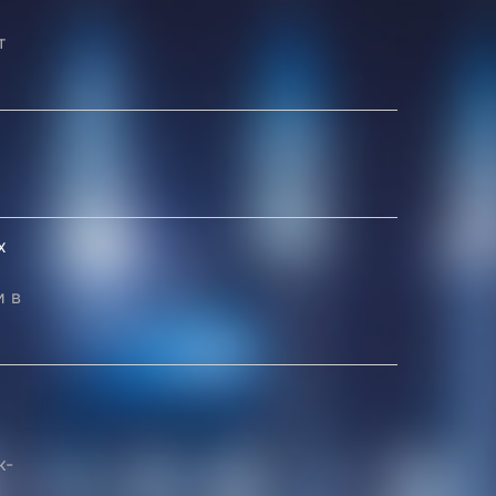
т
х
и в
к-