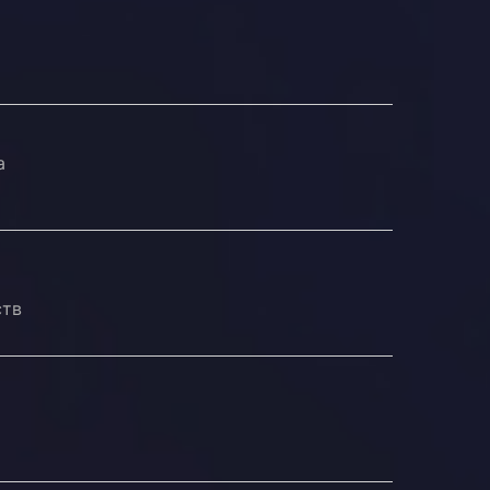
а
ств