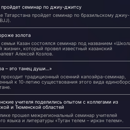
и пройдет семинар по джиу-джитсу
це Татарстана пройдет семинар по бразильскому джиу-
BJJ).
ороже золота
е семьи Казан состоялся семинар под названием «Школ
й жизни», который провел известный казанский
апевт Алексей Козлов.
ра – это танец души…»
и проходит традиционный осенний капоэйра-семинар,
енный к 10-летию существования этого вида единобор
тане.
нские учителя поделились опытом с коллегами из
ской и Тюменской областей
блике прошел межрегиональный семинар учителей
го языка и литературы «Туган телем – иркэн телем».