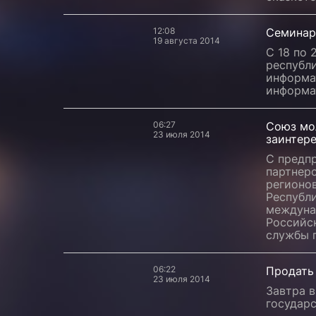
12:08
Семинар
19 августа 2014
С 18 по 
республ
информа
информат
06:27
Союз мо
23 июля 2014
заинтер
С предп
партнер
регионо
Республ
междуна
Российс
службы 
06:22
Продать 
23 июля 2014
Завтра в
государс