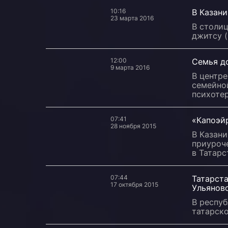
10:16
В Казан
23 марта 2016
В столи
джитсу (
12:00
Семья д
9 марта 2016
В центр
семейно
психотер
07:41
«Капоэй
28 ноября 2015
В Казан
приуроч
в Татарс
07:44
Татарста
17 октября 2015
Ульянов
В респу
татарско