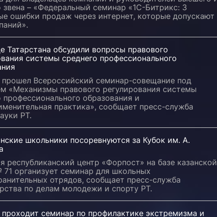
 звена – «Федеральный семинар «1С-Битрикс: 3
ые ошибки продаж через интернет, которые допускают
паний».
це Татарстана обсудили вопросы правового
ования системы среднего профессионального
ания
и прошел Всероссийский семинар-совещание под
ем «Механизмы правового регулирования системы
о профессионального образования и
именительная практика», сообщает пресс-служба
ауки РТ.
нские школьники посоревнуются за Кубок им. А.
а
я республиканский центр «Форпост» на базе казанской
 71 организует семинар для школьных
ранительных отрядов, сообщает пресс-служба
рства по делам молодежи и спорту РТ.
и проходит семинар по профилактике экстремизма и