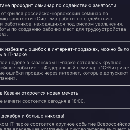
стане проходит семинар по содействию занятости
и открылся российско-норвежский семинар по
вию занятости «Система работы по содействию
и работников, находящихся под риском увольнения.
боты по созданию рабочих мест для трудоустройства
ов».
как избежать ошибок в интернет-продажах, можно было
 в IT-парке
ой неделе в казанском IT-парке сотоялось крупное
нейшее событие - «Федеральный семинар «1С-Битрикс:
ые ошибки продаж через интернет, которые допускают
паний».
в Казани откроется новая мечеть
 мечети состоится сегодня в 18:00.
 декабря и больше никогда!
ком IT-парке состоится крупное событие Всероссийск
а для владельцев компаний и руководителей высшего 