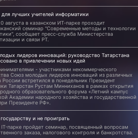
 для лучших учителей информатики
20 августа в казанском ИТ-парке проходит
иканский семинар "Современные методы и технологии
тики", сообщает пресс-служба Министерства
изации и связи РТ.
лодых лидеров инноваций: руководство Татарстана
есовано в привлечении новых идей
ринимателями - участниками некоммерческого
ства Союз молодых лидеров инноваций из различных
в России встретился в понедельник Президент
ики Татарстан Рустам Минниханов в рамках открытия
родного образовательного форума «Летний кампус
кой Академии народного хозяйства и государственной
при Президенте РФ».
государству и не проиграть
 IT-парке пройдет семинар, посвященный вопросам
твенного заказа, налогового контроля и банкротства.