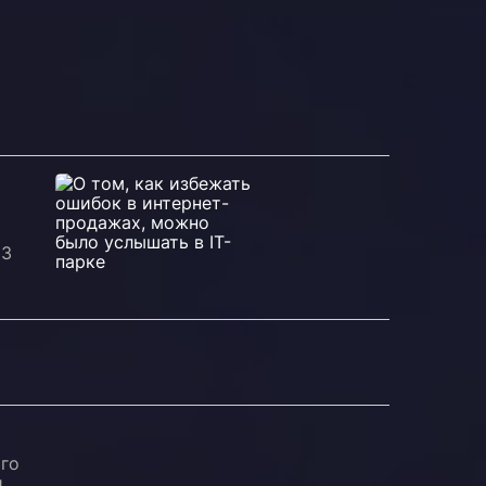
 3
ого
и