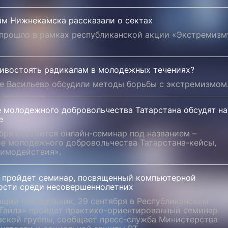
ам Нижнекамска рассказали о сектах
 прошло в рамках республиканской акции «Экстремизм
тивостоять радикалам в молодежных течениях?
ке Васильево обсудили методы борьбы с экстремизмом
е молодежного добровольчества Татарстана обсудят на
е
бря состоится онлайн-семинар под названием –
ие молодежного добровольчества Татарстана-кейсы,
аимодействия».
и пройдет семинар, посвященный компьютерной
ости среди несовершеннолетних
ющий понедельник, 29 сентября в Республиканском
«Гаилэ» пройдет практико-ориентированный семинар
вской группы, сообщает пресс-служба Министерства