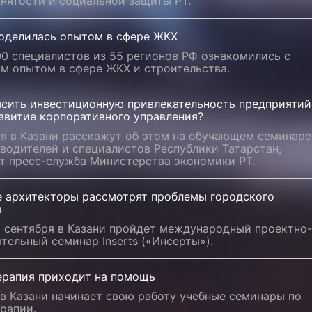
анятости и социальной защиты РТ.
поделилась опытом в сфере ЖКХ
0 специалистов из 55 регионов РФ ознакомились с
им опытом в сфере ЖКХ и строительства.
ысить инвестиционную привлекательность предприятий
звитие корпоративного управления?
ря в Казани расскажут об этом на обучающем семинаре
водителей и специалистов Республики Татарстан,
т пресс-служба Министерства экономики РТ.
 архитекторы рассмотрят проблемы городского
я
3 сентября в Казани пройдет международный проектно-
тельный семинар Inserts («Инсерты»).
ерапия приходит на помощь
в Казани начинает свою работу учебные семинары по
рапии.