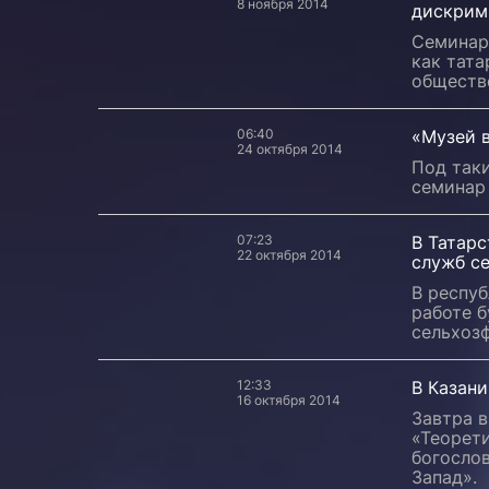
8 ноября 2014
дискрим
Семинар 
как тата
обществ
06:40
«Музей 
24 октября 2014
Под так
семинар 
07:23
В Татар
22 октября 2014
служб с
В респу
работе 
сельхоз
12:33
В Казани
16 октября 2014
Завтра 
«Теорети
богосло
Запад».