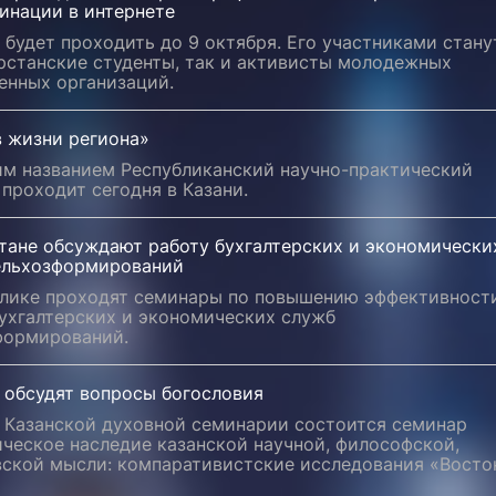
инации в интернете
будет проходить до 9 октября. Его участниками стану
рстанские студенты, так и активисты молодежных
енных организаций.
в жизни региона»
им названием Республиканский научно-практический
проходит сегодня в Казани.
стане обсуждают работу бухгалтерских и экономически
ельхозформирований
блике проходят семинары по повышению эффективност
бухгалтерских и экономических служб
формирований.
 обсудят вопросы богословия
в Казанской духовной семинарии состоится семинар
ческое наследие казанской научной, философской,
вской мысли: компаративистские исследования «Восто