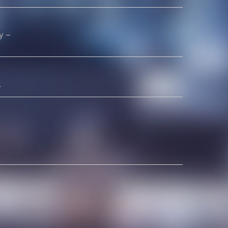
у –
.