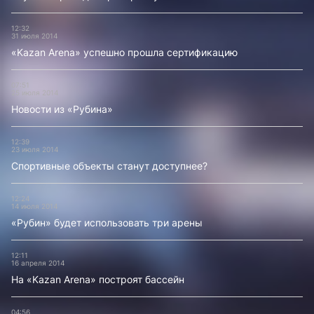
12:32
31 июля 2014
«Kazan Arena» успешно прошла сертификацию
07:51
25 июля 2014
Новости из «Рубина»
12:39
23 июля 2014
Спортивные объекты станут доступнее?
12:24
14 июля 2014
«Рубин» будет использовать три арены
12:11
16 апреля 2014
На «Kazan Arena» построят бассейн
04:56