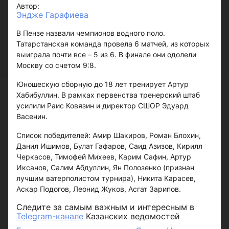
Автор:
Эндже Гарафиева
В Пензе назвали чемпионов водного поло.
Татарстанская команда провела 6 матчей, из которых
выиграла почти все – 5 из 6. В финале они одолели
Москву со счетом 9:8.
Юношескую сборную до 18 лет тренирует Артур
Хабибуллин. В рамках первенства тренерский штаб
усилили Раис Ковязин и директор СШОР Эдуард
Васенин.
Список победителей: Амир Шакиров, Роман Блохин,
Данил Ишимов, Булат Гафаров, Саид Азизов, Кирилл
Черкасов, Тимофей Михеев, Карим Сафин, Артур
Иксанов, Салим Абдуллин, Ян Полозенко (признан
лучшим ватерполистом турнира), Никита Карасев,
Аскар Подогов, Леонид Жуков, Асгат Зарипов.
Следите за самым важным и интересным в
Telegram-канале
Казанских ведомостей