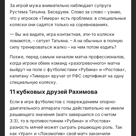
За игрой мужа внимательно наблюдает супруга
Рустема Татьяна. Беседуем. Слово за слово – узнаю,
что у игроков «Тимера» есть проблема: в специальные
коляски они садятся только на соревнованиях.
— Вы же видите, игра контактная, эти-то коляски
ломаются, – сетует Татьяна. – А на обычных в полную
силу тренироваться жалко – на чем потом ездить?
Позже, перед самым началом матча профессионалов,
когда игроки обеих команд «разогревочного» матча
выйдут на поле с футболистами «Рубина» и «Ростова»,
капитану «Тимера» вручат от РФС сертификат на одну
специальную коляску.
11 кубковых друзей Рахимова
Если в игре футболистов с повреждением опорно-
двигательного аппарата голы действительно не имели
решающего значения (матч завершился со счетом
3:3), то в противостоянии «Рубина» и «Ростова»
разность мячей может сыграть решающую роль. Так
как «Урал» и «Локомотив» свой матч закончили