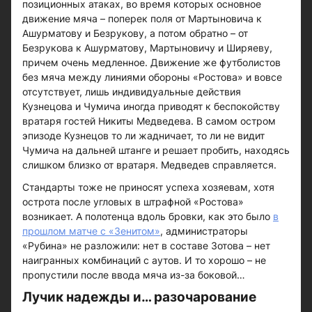
позиционных атаках, во время которых основное
движение мяча – поперек поля от Мартыновича к
Ашурматову и Безрукову, а потом обратно – от
Безрукова к Ашурматову, Мартыновичу и Ширяеву,
причем очень медленное. Движение же футболистов
без мяча между линиями обороны «Ростова» и вовсе
отсутствует, лишь индивидуальные действия
Кузнецова и Чумича иногда приводят к беспокойству
вратаря гостей Никиты Медведева. В самом остром
эпизоде Кузнецов то ли жадничает, то ли не видит
Чумича на дальней штанге и решает пробить, находясь
слишком близко от вратаря. Медведев справляется.
Стандарты тоже не приносят успеха хозяевам, хотя
острота после угловых в штрафной «Ростова»
возникает. А полотенца вдоль бровки, как это было
в
прошлом матче с «Зенитом»
, администраторы
«Рубина» не разложили: нет в составе Зотова – нет
наигранных комбинаций с аутов. И то хорошо – не
пропустили после ввода мяча из-за боковой…
Лучик надежды и… разочарование