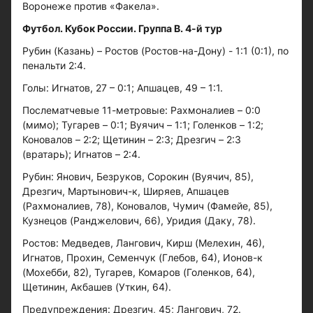
Воронеже против «Факела».
Футбол. Кубок России. Группа В. 4-й тур
Рубин (Казань) – Ростов (Ростов-на-Дону) - 1:1 (0:1), по
пенальти 2:4.
Голы: Игнатов, 27 – 0:1; Апшацев, 49 – 1:1.
Послематчевые 11-метровые: Рахмоналиев – 0:0
(мимо); Тугарев – 0:1; Вуячич – 1:1; Голенков – 1:2;
Коновалов – 2:2; Щетинин – 2:3; Дрезгич – 2:3
(вратарь); Игнатов – 2:4.
Рубин: Янович, Безруков, Сорокин (Вуячич, 85),
Дрезгич, Мартынович-к, Ширяев, Апшацев
(Рахмоналиев, 78), Коновалов, Чумич (Фамейе, 85),
Кузнецов (Ранджелович, 66), Уридия (Даку, 78).
Ростов: Медведев, Лангович, Кирш (Мелехин, 46),
Игнатов, Прохин, Семенчук (Глебов, 64), Ионов-к
(Мохебби, 82), Тугарев, Комаров (Голенков, 64),
Щетинин, Акбашев (Уткин, 64).
Предупреждения: Дрезгич, 45; Лангович, 72.