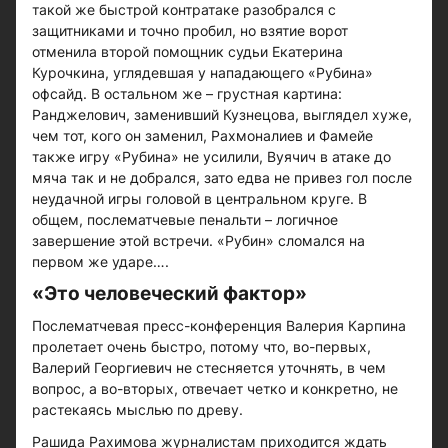
такой же быстрой контратаке разобрался с
защитниками и точно пробил, но взятие ворот
отменила второй помощник судьи Екатерина
Курочкина, углядевшая у нападающего «Рубина»
офсайд. В остальном же – грустная картина:
Ранджелович, заменивший Кузнецова, выглядел хуже,
чем тот, кого он заменил, Рахмоналиев и Фамейе
также игру «Рубина» не усилили, Вуячич в атаке до
мяча так и не добрался, зато едва не привез гол после
неудачной игры головой в центральном круге. В
общем, послематчевые пенальти – логичное
завершение этой встречи. «Рубин» сломался на
первом же ударе….
«Это человеческий фактор»
Послематчевая пресс-конференция Валерия Карпина
пролетает очень быстро, потому что, во-первых,
Валерий Георгиевич не стесняется уточнять, в чем
вопрос, а во-вторых, отвечает четко и конкретно, не
растекаясь мыслью по древу.
Рашида Рахимова журналистам приходится ждать