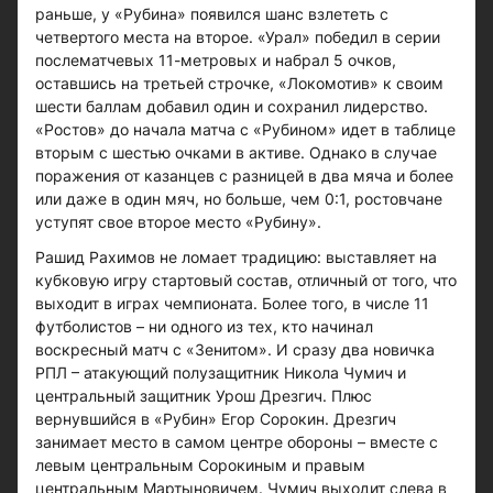
раньше, у «Рубина» появился шанс взлететь с
четвертого места на второе. «Урал» победил в серии
послематчевых 11-метровых и набрал 5 очков,
оставшись на третьей строчке, «Локомотив» к своим
шести баллам добавил один и сохранил лидерство.
«Ростов» до начала матча с «Рубином» идет в таблице
вторым с шестью очками в активе. Однако в случае
поражения от казанцев с разницей в два мяча и более
или даже в один мяч, но больше, чем 0:1, ростовчане
уступят свое второе место «Рубину».
Рашид Рахимов не ломает традицию: выставляет на
кубковую игру стартовый состав, отличный от того, что
выходит в играх чемпионата. Более того, в числе 11
футболистов – ни одного из тех, кто начинал
воскресный матч с «Зенитом». И сразу два новичка
РПЛ – атакующий полузащитник Никола Чумич и
центральный защитник Урош Дрезгич. Плюс
вернувшийся в «Рубин» Егор Сорокин. Дрезгич
занимает место в самом центре обороны – вместе с
левым центральным Сорокиным и правым
центральным Мартыновичем. Чумич выходит слева в