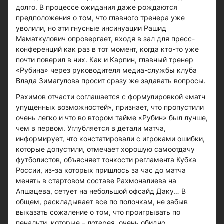
долго. В процессе ожидания даже рождаются
предположения о том, что главного тренера уже
уволили, но эти гнусные инсинуации Рашид
Маматкулович опровергает, входя в зал для пресс-
конференций как раз в тот момент, когда кто-то уже
почти поверил в них. Как и Карпин, главный тренер
«Рубина» через руководителя медиа-службы клуба
Влада Зимагулова просит сразу же задавать вопросы.
Рахимов отчасти соглашается с формулировкой «матч
упущенных возможностей», признает, что пропустили
очень легко и что во втором тайме «Рубин» был лучше,
чем в первом. Углубляется в детали матча,
информирует, что констатировали с игроками ошибки,
которые допустили, отмечает хорошую самоотдачу
футболистов, объясняет тонкости регламента Кубка
России, из-за которых пришлось за час до матча
менять в стартовом составе Рахмоналиева на
Апшацева, сетует на небольшой офсайд Даку… В
общем, раскладывает все по полочкам, не забыв
выказать сожаление о том, что проигрывать по
пенальти, которые – лотерея, очень обидно.