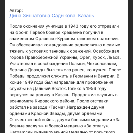
Автор:
Дина Зиннатовна Садыкова, Казань
После окончания училища в 1943 году его отправили
на фронт. Первое боевое крещение получил в
знаменитом Орловско-Курском танковом сражении.
Он обеспечивал командование радиосвязью в самых
тяжелых условиях танковых сражений. Освобождал
города Правобережной Украины, Орел, Курск, Львов.
Участвовал в освобождении Польши, Чехословакии,
Берлина.Дважды был тяжело ранен, контужен. После
Победы продолжил служить в Германии и Венгрии. В
конце 1949 года был направлен для продолжения
службы на Дальний Восток.Только в 1956 году
вернулся на родину в Казань. Продолжил служить в
военкомате Кировского района. После отставки
работал на заводе «Тасма».Награжден двумя
орденами Красной Звезды, двумя орденами
Отечественной войны, двумя боевыми медалями «За
боевые заслуги» и боевой медалью «За отвагу».
Награжден индивидуальной медалью от польского