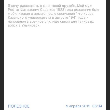
Я хочу рассказать о фронтовой дружбе. Мой муж
Рефгат Фатыхович Садыков 1923 года рождения был
мобилизован в армию после окончания 1-го курса
Казанского университета в августе 1941 года и
направлен в военное училище связи для танковых
войск в Ульяновск.
ПОЛЕЗНОЕ
9 апреля 2015 06:34