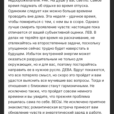
недоброжелатели. РАК. На душе у вас светло. Самое
время подумать об отдыхе во время отпуска.
Одиноким следует как можно больше времени
проводить вне дома. Эта неделя - удачное время,
чтобы помириться с тем, с кем вы в ссоре. Однако
лучше смирить проявление чувств: настоящее пока
отличается от вашей субъективной оценки. ЛЕВ. В
делах не теряйте зря время на раскачивание, не
отвлекайтесь на второстепенные задачи, поскольку
упущенное сейчас трудно будет наверстать в
будущем. Избыток внутренней энергии может
оказаться разрушительным не только для
окружающих, но и для вас, поэтому постарайтесь
направить ее в нужное русло. ДЕВА. Вдруг покажется,
что все потеряло смысл, но скоро это пройдет и вам
удастся выяснить все мучившие вас вопросы. Тогда и
отношения с близкими станут гармоничными. Не
исключено также, что пройдет совсем немного
времени и вы увидите, что прежняя проблема
решилась сама по себе. ВЕСЫ. Не исключено приятное
знакомство; романтическая встреча принесет вам
обновление чувств и энергетический заряд в работе,