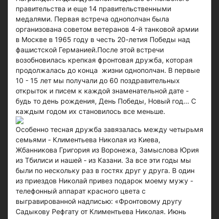
правительства и еще 14 правительственными
медалями. Первая встреча однополчан была
организована советом ветеранов 4-й танковой армии
в Москве в 1965 году в честь 20-летия Победы над
фашистской Германией.После этой встречи
возобновилась крепкая фронтовая дружба, которая
продолжалась до конца жизни однополчан. В первые
10 - 15 лет мы получали до 60 поздравительных
открыток и писем к каждой знаменательной дате -
будь то день рождения, День Победы, Новый год... С
каждым годом их становилось все меньше.
Особенно тесная дружба завязалась между четырьмя
семьями - Климентьева Николая из Киева,
Жбанникова Григория из Воронежа, Замыслова Юрия
из Тбилиси и нашей - из Казани. За все эти годы мы
были по нескольку раз в гостях друг у друга. В один
из приездов Николай привез подарок моему мужу -
телефонный аппарат красного цвета с
выгравированной надписью: «Фронтовому другу
Садыкову Рефгату от Климентьева Николая. Июнь