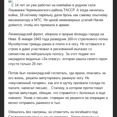
...С 14 лет он уже работал на комбайне в родном селе
Лашманка Черемшанского района ТАССР. А когда началась
война, 18-летнему пареньку дали бронь как самому опытному
механизатору в МТС. Но ценой неимоверных усилий Нагим
добился, чтобы его призвали в армию.
Ленинградский фронт, оборона и прорыв блокады города на
Неве. В январе 1943 года разведчик 160-го стрелкового полка
Мухибуллин трижды ранен в плечо и в ногу. Но оставался в
строю и даже участвовал в рискованной вылазке со
связистом на нейтральную полосу. За этот подвиг его
наградили медалью «За отвагу», которая нашла своего героя
спустя только 29 лет.
Потом был ленинградский госпиталь, где врачи, опасаясь за
его жизнь, решили ампутировать раненую ногу. Но
«неугомонный татарин», как его в шутку прозвали соседи по
палате, написал письмо... Сталину, в котором протестовал
против ампутации, обещая, что справится с болезнью и еще
повоюет. Узнав о письме, главврач не решился на операцию и
велел отправить раненого в тыл.
Обошлось без гангрены, но отомстить за погибшего под
Сталинградом отца сыну не довелось. Через полгода на