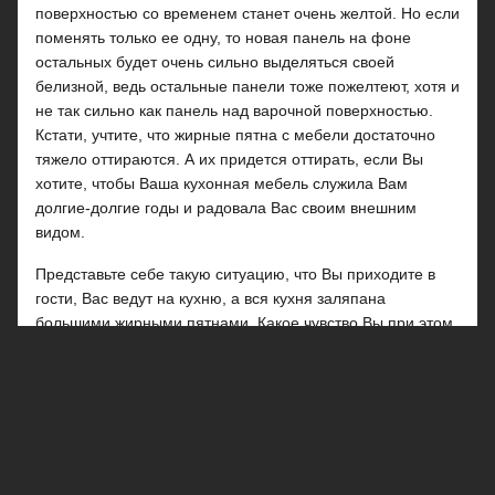
поверхностью со временем станет очень желтой. Но если
поменять только ее одну, то новая панель на фоне
остальных будет очень сильно выделяться своей
белизной, ведь остальные панели тоже пожелтеют, хотя и
не так сильно как панель над варочной поверхностью.
Кстати, учтите, что жирные пятна с мебели достаточно
тяжело оттираются. А их придется оттирать, если Вы
хотите, чтобы Ваша кухонная мебель служила Вам
долгие-долгие годы и радовала Вас своим внешним
видом.
Представьте себе такую ситуацию, что Вы приходите в
гости, Вас ведут на кухню, а вся кухня заляпана
большими жирными пятнами. Какое чувство Вы при этом
испытаете? В лучшем случае, брезгливость. А теперь
представьте, что в такую кухню пригласили не Вас, а Вы.
Вам разве не будет стыдно перед гостями за внешний
вид Вашей кухни? Будет, еще как будет. Про Вас потом
станут говорить, что у Вас очень запущенный дом. Ведь
кухня по праву считается еще и лицом всего дома.
Именно по кухне судят о всем доме, о его хозяевах и, в