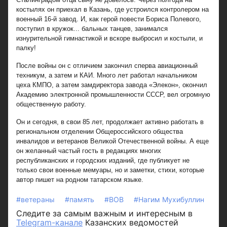
костылях он приехал в Казань, где устроился контролером на
военный 16-й завод. И, как герой повести Бориса Полевого,
поступил в кружок... бальных танцев, занимался
изнурительной гимнастикой и вскоре выбросил и костыли, и
палку!
После войны он с отличием закончил сперва авиационный
техникум, а затем и КАИ. Много лет работал начальником
цеха КМПО, а затем замдиректора завода «Элекон», окончил
Академию электронной промышленности СССР, вел огромную
общественную работу.
Он и сегодня, в свои 85 лет, продолжает активно работать в
региональном отделении Общероссийского общества
инвалидов и ветеранов Великой Отечественной войны. А еще
он желанный частый гость в редакциях многих
республиканских и городских изданий, где публикует не
только свои военные мемуары, но и заметки, стихи, которые
автор пишет на родном татарском языке.
#ветераны
#память
#ВОВ
#Нагим Мухибуллин
Следите за самым важным и интересным в
Telegram-канале
Казанских ведомостей