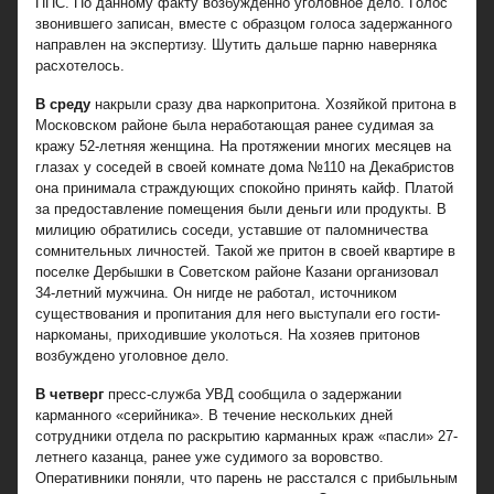
ППС. По данному факту возбужденно уголовное дело. Голос
звонившего записан, вместе с образцом голоса задержанного
направлен на экспертизу. Шутить дальше парню наверняка
расхотелось.
В среду
накрыли сразу два наркопритона. Хозяйкой притона в
Московском районе была неработающая ранее судимая за
кражу 52-летняя женщина. На протяжении многих месяцев на
глазах у соседей в своей комнате дома №110 на Декабристов
она принимала страждующих спокойно принять кайф. Платой
за предоставление помещения были деньги или продукты. В
милицию обратились соседи, уставшие от паломничества
сомнительных личностей. Такой же притон в своей квартире в
поселке Дербышки в Советском районе Казани организовал
34-летний мужчина. Он нигде не работал, источником
существования и пропитания для него выступали его гости-
наркоманы, приходившие уколоться. На хозяев притонов
возбуждено уголовное дело.
В четверг
пресс-служба УВД сообщила о задержании
карманного «серийника». В течение нескольких дней
сотрудники отдела по раскрытию карманных краж «пасли» 27-
летнего казанца, ранее уже судимого за воровство.
Оперативники поняли, что парень не расстался с прибыльным