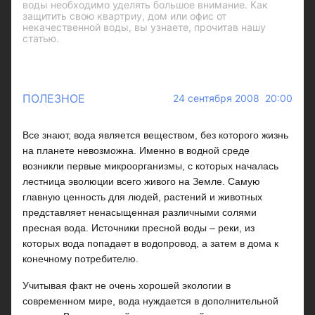
воды необходимо уделять большое внимание. Как
защитить свою квартриу, дом или офис от
некачественной воды, вы узнаете, прочитав нашу
статью.
ПОЛЕЗНОЕ
24 сентября 2008 20:00
Все знают, вода является веществом, без которого жизнь
на планете невозможна. Именно в водной среде
возникли первые микроорганизмы, с которых началась
лестница эволюции всего живого на Земле. Самую
главную ценность для людей, растений и животных
представляет ненасыщенная различными солями
пресная вода. Источники пресной воды – реки, из
которых вода попадает в водопровод, а затем в дома к
конечному потребителю.
Учитывая факт не очень хорошей экологии в
современном мире, вода нуждается в дополнительной