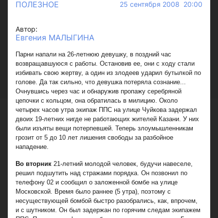
ПОЛЕЗНОЕ
25 сентября 2008 20:00
Автор:
Евгения МАЛЫГИНА
Парни напали на 26-летнюю девушку, в поздний час
возвращавшуюся с работы. Остановив ее, они с ходу стали
избивать свою жертву, а один из злодеев ударил бутылкой по
голове. Да так сильно, что девушка потеряла сознание...
Очнувшись через час и обнаружив пропажу серебряной
цепочки с кольцом, она обратилась в милицию. Около
четырех часов утра экипаж ППС на улице Чуйкова задержал
двоих 19-летних нигде не работающих жителей Казани. У них
были изъяты вещи потерпевшей. Теперь злоумышленникам
грозит от 5 до 10 лет лишения свободы за разбойное
нападение.
Во вторник
21-летний молодой человек, будучи навеселе,
решил подшутить над стражами порядка. Он позвонил по
телефону 02 и сообщил о заложенной бомбе на улице
Московской. Время было раннее (5 утра), поэтому с
несуществующей бомбой быстро разобрались, как, впрочем,
и с шутником. Он был задержан по горячим следам экипажем