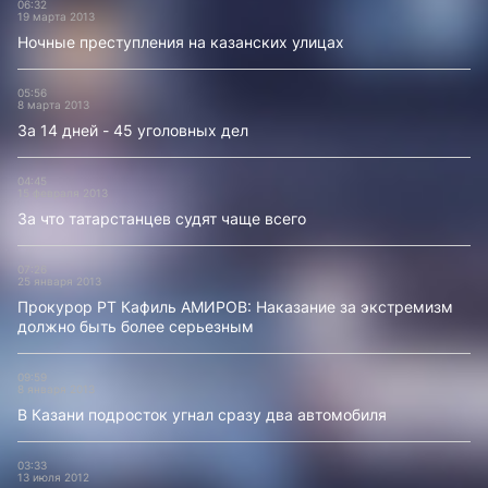
06:32
19 марта 2013
Ночные преступления на казанских улицах
05:56
8 марта 2013
За 14 дней - 45 уголовных дел
04:45
15 февраля 2013
За что татарстанцев судят чаще всего
07:26
25 января 2013
Прокурор РТ Кафиль АМИРОВ: Наказание за экстремизм
должно быть более серьезным
09:59
8 января 2013
В Казани подросток угнал сразу два автомобиля
03:33
13 июля 2012