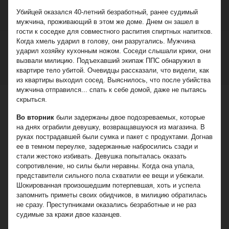
Убийцей оказался 40-летний безработный, ранее судимый
мужчина, проживающий в этом же доме. Днем он зашел в
гости к соседке для совместного распития спиртных напитков.
Когда хмель ударил в голову, они разругались. Мужчина
ударил хозяйку кухонным ножом. Соседи слышали крики, они
вызвали милицию. Подъехавший экипаж ППС обнаружил в
квартире тело убитой. Очевидцы рассказали, что видели, как
из квартиры выходил сосед. Выяснилось, что после убийства
мужчина отправился... спать к себе домой, даже не пытаясь
скрыться.
Во вторник
были задержаны двое подозреваемых, которые
на днях ограбили девушку, возвращавшуюся из магазина. В
руках пострадавшей были сумка и пакет с продуктами. Догнав
ее в темном переулке, задержанные набросились сзади и
стали жестоко избивать. Девушка попыталась оказать
сопротивление, но силы были неравны. Когда она упала,
представители сильного пола схватили ее вещи и убежали.
Шокированная произошедшим потерпевшая, хоть и успела
запомнить приметы своих обидчиков, в милицию обратилась
не сразу. Преступниками оказались безработные и не раз
судимые за кражи двое казанцев.