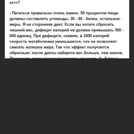
ест»?
- Питаться правильно очень важно. 50 процентов пищи
должны составлять углеводы, 30 - 40 - белки, остальное -
жиры. Я не сторонник диет. Если вы хотите сбросить
лишний вес, дефицит калорий не должен превышать 500 -
600 единиц. При дефиците, скажем, в 1000 калорий
скорость метаболизма уменьшается, что не позволяет
сжигать излишки жира. Так что эффект получается
обратным: после диеты наберете вес больше, чем имели.
Принимать пищу лучше понемногу, но часто, 4 - 5 раз в
день. И обязательно выпивать за день 2 - 3 литра воды.
Постарайтесь исключить жирную пищу, сладости.
Вареные блюда предпочтительнее жареных.
- Но у вас в Сербии очень популярно «мешано мясо».
Когда на одном подносе в большом количестве подают
шашлык и люля-кебаб, а на другом - жареное мясо
разных сортов. Очень вкусно!
- Вкусно, но не полезно. Особенно если вы съели это
вечером. После 5 - 6 часов вечера скорость обмена
веществ уменьшается. Соответственно и способность
организма сжигать жиры. Значит, вечером есть надо