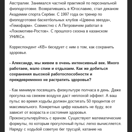
Австралии. Занимался частной практикой по персональной
физподготовке. Возвратившись в Югославию, стал деканом
Академии спорта Сербии. С 1997 года он тренер по
физподготовке баскетбольных клубов «Црвена звезда»,
«Гемофарм». Совместно с А.Петровичем работал в
«Локомотиве-Ростов». С прошлого сезона в казанском
УНИКСе.
Корреспондент «КВ» беседует с ним о том, как сохранить
здоровье.
- Александр, мы живем в очень интенсивный век. Много
работаем, мало спим и отдыхаем. Как же добиться
сохранения высокой работоспособности и
преждевременно не растратить здоровье?
- Как минимум посвящать физкультуре полчаса в день. Даже
прогулка на свежем воздухе даст неплохой эффект. А ваш
пульс во время ходьбы должен достигать 50 процентов от
максимального. Конкретных цифр называть не буду, все
зависит от возраста и состояния здоровья.
Проконсультируйтесь с врачом. Существуют математические
формулы, по которым прогулочный пульс легко вычисляется.
Наряду с ходьбой советую бег трусцой, катание на