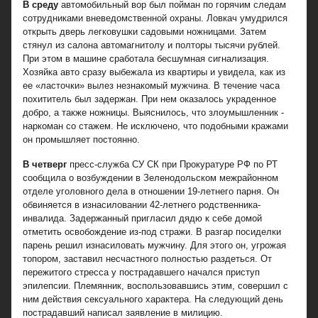
В среду
автомобильный вор был пойман по горячим следам
сотрудниками вневедомственной охраны. Ловкач умудрился
открыть дверь легковушки садовыми ножницами. Затем
стянул из салона автомагнитолу и полторы тысячи рублей.
При этом в машине сработала бесшумная сигнализация.
Хозяйка авто сразу выбежала из квартиры и увидела, как из
ее «ласточки» вылез незнакомый мужчина. В течение часа
похититель был задержан. При нем оказалось украденное
добро, а также ножницы. Выяснилось, что злоумышленник -
наркоман со стажем. Не исключено, что подобными кражами
он промышляет постоянно.
В четверг
пресс-служба СУ СК при Прокуратуре РФ по РТ
сообщила о возбуждении в Зеленодольском межрайонном
отделе уголовного дела в отношении 19-летнего парня. Он
обвиняется в изнасиловании 42-летнего родственника-
инвалида. Задержанный пригласил дядю к себе домой
отметить освобождение из-под стражи. В разгар посиделки
парень решил изнасиловать мужчину. Для этого он, угрожая
топором, заставил несчастного полностью раздеться. От
пережитого стресса у пострадавшего начался приступ
эпилепсии. Племянник, воспользовавшись этим, совершил с
ним действия сексуального характера. На следующий день
пострадавший написал заявление в милицию.