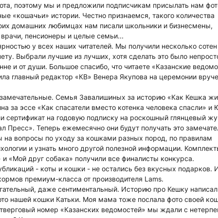
 Кота, поэтому мы и предложили подписчикам присылать нам фот
ные «кошачьи» истории. Честно признаемся, такого количества
воих домашних любимцах нам писали школьники и бизнесмены,
 врачи, пенсионеры и целые семьи...
ярностью у всех наших читателей. Мы получили несколько сотен
нету. Выбрали лучшие из лучших, хотя сделать это было непросто
не и от души. Большое спасибо, что читаете «Казанские ведомо
тила главный редактор «КВ» Венера Якупова на церемонии вруч
замечательные. Семья Завалишиных за историю «Как Кешка жи
на за эссе «Как спасатели вместо котенка человека спасли» и 
ли сертификат на годовую подписку на роскошный глянцевый ж
л Пресс». Теперь ежемесячно они будут получать это замечате
ты на вопросы по уходу за кошками разных пород, по правилам
ихологии и узнать много другой полезной информации. Комплек
и «Мой друг собака» получили все финалисты конкурса.
ликаций - коты и кошки - не остались без вкусных подарков. 
 кормов премиум-класса от производителя Lams.
огательный, даже сентиментальный. Историю про Кешку написал
ото нашей кошки Катьки. Моя мама тоже послала фото своей кош
етверговый номер «Казанских ведомостей» мы ждали с нетерпе