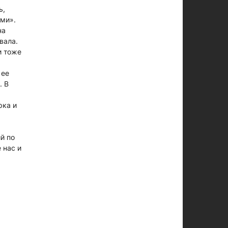
ь,
ами».
на
ывала.
и тоже
 ее
. В
рка и
й по
 нас и