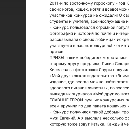
2011-й по восточному гороскопу - год
своих котов, кошек, котят и всевозмож
участников конкурса не ожидали! О с
студенты и учителя, военнослужащие и
- Конкурс пользовался огромной попул
фотографий и историй по почте и интер
рассказывали о своих любимцах искрен
участвуете в наших конкурсах! - отме
призов.
ПРИЗЫ нашим победителям достались 
старому другу продлил», Лилия Секари
Киселева за фото кошки Лауры получи
«Мой друг кошка» издательства «Энима
издание, где всегда можно найти отве
здорового питания животных, по зоопс
вышедших журналов «Мой друг кошка» 
ГЛАВНЫЕ ГЕРОИ лучших конкурсных пуб
всем вручили по два пакета кошачьих
- Конкурс получился такой добрый, тр
муж Евгений. А я выслала несколько ф
которую тоже зовут Катька. Каждый ч