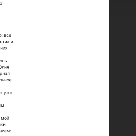
о
: все
сти» и
ения
знь
Юлия
урнал
льное
ты уже
Им
 мой
ки,
нием: