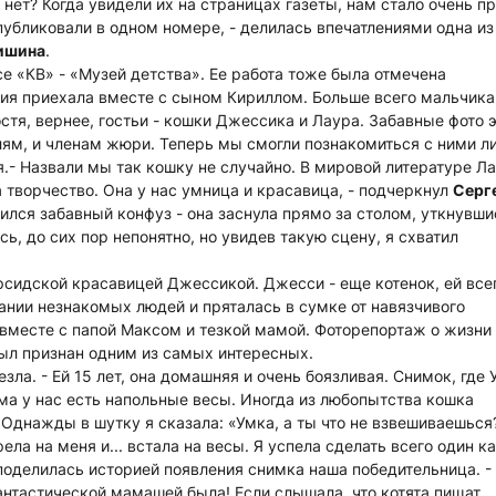
нет? Когда увидели их на страницах газеты, нам стало очень п
публиковали в одном номере, - делилась впечатлениями одна из
ишина
.
е «КВ» - «Музей детства». Ее работа тоже была отмечена
я приехала вместе с сыном Кириллом. Больше всего мальчика
тя, вернее, гостьи - кошки Джессика и Лаура. Забавные фото 
ям, и членам жюри. Теперь мы смогли познакомиться с ними л
.- Назвали мы так кошку не случайно. В мировой литературе Ла
 творчество. Она у нас умница и красавица, - подчеркнул
Серг
ился забавный конфуз - она заснула прямо за столом, уткнувши
ь, до сих пор непонятно, но увидев такую сцену, я схватил
рсидской красавицей Джессикой. Джесси - еще котенок, ей все
ании незнакомых людей и пряталась в сумке от навязчивого
 вместе с папой Максом и тезкой мамой. Фоторепортаж о жизни
ыл признан одним из самых интересных.
зла. - Ей 15 лет, она домашняя и очень боязливая. Снимок, где 
ома у нас есть напольные весы. Иногда из любопытства кошка
 Однажды в шутку я сказала: «Умка, а ты что не взвешиваешься
ла на меня и... встала на весы. Я успела сделать всего один к
 поделилась историей появления снимка наша победительница. -
антастической мамашей была! Если слышала, что котята пищат,