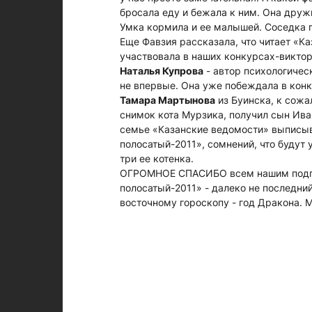
бросала еду и бежала к ним. Она дружи
Умка кормила и ее малышей. Соседка г
Еще Фавзия рассказала, что читает «К
участвовала в наших конкурсах-виктор
Наталья Купрова
- автор психологичес
не впервые. Она уже побеждала в кон
Тамара Мартынова
из Буинска, к сожа
снимок кота Мурзика, получил сын Иван
семье «Казанские ведомости» выписыва
полосатый-2011», сомнений, что будут 
три ее котенка.
ОГРОМНОЕ СПАСИБО всем нашим подпис
полосатый-2011» - далеко не последн
восточному гороскопу - год Дракона. 