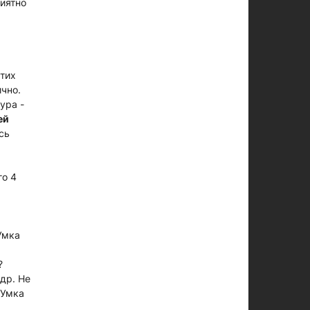
риятно
этих
ично.
ура -
ей
сь
го 4
Умка
?
адр. Не
 Умка