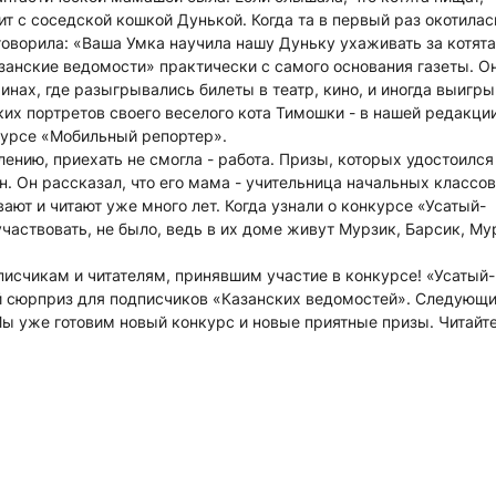
т с соседской кошкой Дунькой. Когда та в первый раз окотилас
оворила: «Ваша Умка научила нашу Дуньку ухаживать за котят
азанские ведомости» практически с самого основания газеты. О
инах, где разыгрывались билеты в театр, кино, и иногда выигр
ких портретов своего веселого кота Тимошки - в нашей редакци
курсе «Мобильный репортер».
лению, приехать не смогла - работа. Призы, которых удостоился
. Он рассказал, что его мама - учительница начальных классов
ют и читают уже много лет. Когда узнали о конкурсе «Усатый-
участвовать, не было, ведь в их доме живут Мурзик, Барсик, Му
чикам и читателям, принявшим участие в конкурсе! «Усатый-
ий сюрприз для подписчиков «Казанских ведомостей». Следующи
Мы уже готовим новый конкурс и новые приятные призы. Читайте