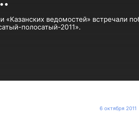
.
ии «Казанских ведомостей» встречали п
сатый-полосатый-2011».
6 октября 2011