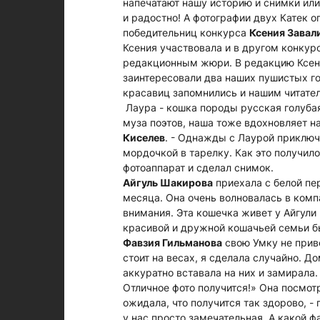
напечатают нашу историю и снимки или 
и радостно! А фотографии двух Катек о
победительниц конкурса
Ксения Завал
Ксения участвовала и в другом конкурс
редакционным жюри. В редакцию Ксени
заинтересовали два наших пушистых гос
красавиц запомнились и нашим читател
Лаура - кошка породы русская голубая
муза поэтов, наша тоже вдохновляет на
Киселев
. - Однажды с Лаурой приключ
мордочкой в тарелку. Как это получилос
фотоаппарат и сделал снимок.
Айгуль Шакирова
приехала с белой пе
месяца. Она очень волновалась в комп
внимания. Эта кошечка живет у Айгули
красивой и дружной кошачьей семьи б
Фавзия Гильманова
свою Умку не приве
стоит на весах, я сделала случайно. Д
аккуратно вставала на них и замирала.
Отличное фото получится!» Она посмотре
ожидала, что получится так здорово, -
у нас просто замечательная. А какой ф