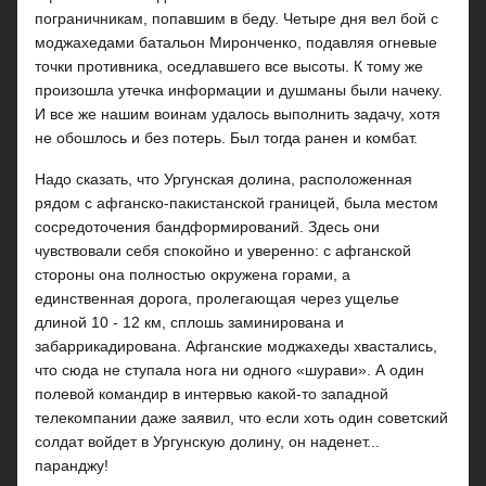
пограничникам, попавшим в беду. Четыре дня вел бой с
моджахедами батальон Миронченко, подавляя огневые
точки противника, оседлавшего все высоты. К тому же
произошла утечка информации и душманы были начеку.
И все же нашим воинам удалось выполнить задачу, хотя
не обошлось и без потерь. Был тогда ранен и комбат.
Надо сказать, что Ургунская долина, расположенная
рядом с афганско-пакистанской границей, была местом
сосредоточения бандформирований. Здесь они
чувствовали себя спокойно и уверенно: с афганской
стороны она полностью окружена горами, а
единственная дорога, пролегающая через ущелье
длиной 10 - 12 км, сплошь заминирована и
забаррикадирована. Афганские моджахеды хвастались,
что сюда не ступала нога ни одного «шурави». А один
полевой командир в интервью какой-то западной
телекомпании даже заявил, что если хоть один советский
солдат войдет в Ургунскую долину, он наденет...
паранджу!