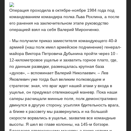
Операция проходила в октябре-ноябре 1984 года под
командованием командира полка Льва Рохлина, а после
его ранения на заключительном этапе руководство
операцией взял на себя Валерий Миронченко.
- Мы получили приказ заместителя командующего 40-й
армией (наш полк имел армейское подчинение) генерал-
майора Виктора Петровича Дубынина пройти через 10 -
12-километровое ущелье и захватить горное плато, где,
по данным разведки, размещалась крупная база
«духов», – вспоминает Валерий Николаевич. – Лев
Яковлевич уже тогда был великим полководцем и
стратегом: зная, что враг ждет нашей атаки у входа в
ущелье, он придумал отвлекающий маневр. Пока наши
саперы расчищали минные поля, полк демонстративно
двинулся в другую сторону, усыпляя бдительность врага,
а ближе к рассвету мы развернулись и на большой
скорости ворвались в ущелье, захватив все командные
высоты. Я шел во главе колонны, на 145-м бэтээре.
Благодаря отвлекающему маневру, а также четким и