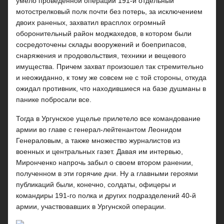
умело проведенной операции 191-й отдельный
мотострелковый полк почти без потерь, за исключением
двоих раненых, захватил врасплох огромный
оборонительный район моджахедов, в котором были
сосредоточены склады вооружений и боеприпасов,
снаряжения и продовольствия, техники и вещевого
имущества. Причем захват произошел так стремительно
и неожиданно, к тому же совсем не с той стороны, откуда
ожидал противник, что находившиеся на базе душманы в
панике побросали все.
Тогда в Ургунское ущелье прилетело все командование
армии во главе с генерал-лейтенантом Леонидом
Генераловым, а также множество журналистов из
военных и центральных газет. Давая им интервью,
Миронченко напрочь забыл о своем втором ранении,
полученном в эти горячие дни. Ну а главными героями
публикаций были, конечно, солдаты, офицеры и
командиры 191-го полка и других подразделений 40-й
армии, участвовавших в Ургунской операции.