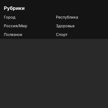
Рубрики
Город
Республика
Россия/Мир
Здоровье
Полезное
Спорт
Газета
Фотогалереи
Вакансии
Конкурс «Мой Тукай»
Афиша Казани
Редакция
Реклама
Выборы 2025
Подписка на газету