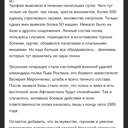
Трофеи вывозили в течение нескольких суток. Чего тут
только не было: три танка, триста минометов, более 500
единиц стрелкового оружия, множество патронов. Только
одних мин вывезли более 50 машин. Немало было на
базе и другого снаряжения. Личный состав полка,
пользуясь случаем, переоделся в югославские горные
ботинки, куртки, обзавелся палатками и спальными
мешками. Но еще больше все обрадовались... финикам,
которых тут хранилась не одна тонна.
Ургунская операция стала настоящей военной удачей
командира полка Льва Рохлина, его боевого заместителя
Валерия Миронченко, штаба и всего личного состава.
После захвата базы стало ясно, что осень и зима в юго-
восточной зоне Афганистана будут спокойными. Так и
случилось: активные боевые действия в зоне
ответственности полка начались лишь к концу лета 1985
года.
Остается добавить, что за мужество, героизм и умелое
руководство завершающей стадией Ургунской операции