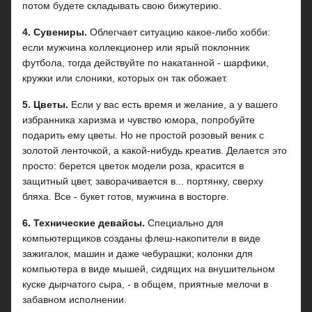
потом будете складывать свою бижутерию.
4. Сувениры.
Облегчает ситуацию какое-либо хобби:
если мужчина коллекционер или ярый поклонник
футбола, тогда действуйте по накатанной - шарфики,
кружки или слоники, которых он так обожает.
5. Цветы.
Если у вас есть время и желание, а у вашего
избранника харизма и чувство юмора, попробуйте
подарить ему цветы. Но не простой розовый веник с
золотой ленточкой, а какой-нибудь креатив. Делается это
просто: берется цветок модели роза, красится в
защитный цвет, заворачивается в... портянку, сверху
бляха. Все - букет готов, мужчина в восторге.
6. Технические девайсы.
Специально для
компьютерщиков созданы флеш-накопители в виде
зажигалок, машин и даже чебурашки; колонки для
компьютера в виде мышей, сидящих на внушительном
куске дырчатого сыра, - в общем, приятные мелочи в
забавном исполнении.