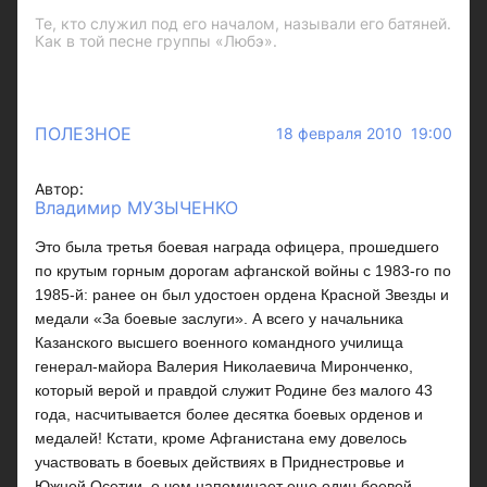
Те, кто служил под его началом, называли его батяней.
Как в той песне группы «Любэ».
ПОЛЕЗНОЕ
18 февраля 2010 19:00
Автор:
Владимир МУЗЫЧЕНКО
Это была третья боевая награда офицера, прошедшего
по крутым горным дорогам афганской войны с 1983-го по
1985-й: ранее он был удостоен ордена Красной Звезды и
медали «За боевые заслуги». А всего у начальника
Казанского высшего военного командного училища
генерал-майора Валерия Николаевича Миронченко,
который верой и правдой служит Родине без малого 43
года, насчитывается более десятка боевых орденов и
медалей! Кстати, кроме Афганистана ему довелось
участвовать в боевых действиях в Приднестровье и
Южной Осетии, о чем напоминает еще один боевой