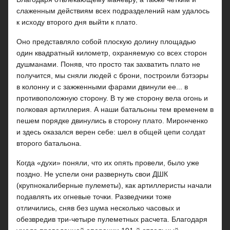
слаженным действиям всех подразделений нам удалось
к исходу второго дня выйти к плато.
Оно представляло собой плоскую долину площадью
один квадратный километр, охраняемую со всех сторон
душманами. Поняв, что просто так захватить плато не
получится, мы сняли людей с брони, построили бэтээры
в колонну и с зажженными фарами двинули ее... в
противоположную сторону. В ту же сторону вела огонь и
полковая артиллерия. А наши батальоны тем временем в
пешем порядке двинулись в сторону плато. Миронченко
и здесь оказался верен себе: шел в общей цепи солдат
второго батальона.
Когда «духи» поняли, что их опять провели, было уже
поздно. Не успели они развернуть свои ДШК
(крупнокалиберные пулеметы), как артиллеристы начали
подавлять их огневые точки. Разведчики тоже
отличились, сняв без шума несколько часовых и
обезвредив три-четыре пулеметных расчета. Благодаря