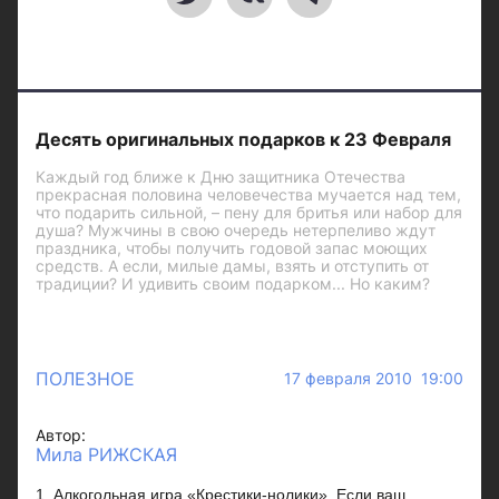
Десять оригинальных подарков к 23 Февраля
Каждый год ближе к Дню защитника Отечества
прекрасная половина человечества мучается над тем,
что подарить сильной, – пену для бритья или набор для
душа? Мужчины в свою очередь нетерпеливо ждут
праздника, чтобы получить годовой запас моющих
средств. А если, милые дамы, взять и отступить от
традиции? И удивить своим подарком... Но каким?
ПОЛЕЗНОЕ
17 февраля 2010 19:00
Автор:
Мила РИЖСКАЯ
1. Алкогольная игра «Крестики-нолики». Если ваш