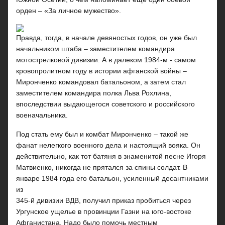
орден – «За личное мужество».
Правда, тогда, в начале девяностых годов, он уже был
начальником штаба – заместителем командира
мотострелковой дивизии. А в далеком 1984-м - самом
кровопролитном году в истории афганской войны –
Миронченко командовал батальоном, а затем стал
заместителем командира полка Льва Рохлина,
впоследствии выдающегося советского и российского
военачальника.
Под стать ему был и комбат Миронченко – такой же
фанат нелегкого военного дела и настоящий вояка. Он
действительно, как тот батяня в знаменитой песне Игоря
Матвиенко, никогда не прятался за спины солдат. В
январе 1984 года его батальон, усиленный десантниками
из
345-й дивизии ВДВ, получил приказ пробиться через
Ургунское ущелье в провинции Газни на юго-востоке
Афганистана. Надо было помочь местным