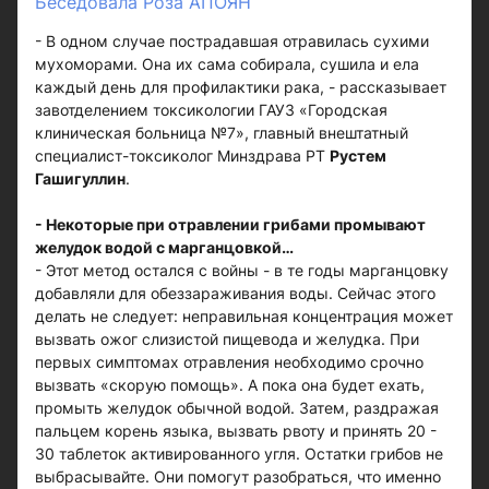
Беседовала Роза АПОЯН
- В одном случае пострадавшая отравилась сухими
мухоморами. Она их сама собирала, сушила и ела
каждый день для профилактики рака, - рассказывает
завотделением токсикологии ГАУЗ «Городская
клиническая больница №7», главный внештатный
специалист-токсиколог Минздрава РТ
Рустем
Гашигуллин
.
- Некоторые при отравлении грибами промывают
желудок водой с марганцовкой…
- Этот метод остался с войны - в те годы марганцовку
добавляли для обеззараживания воды. Сейчас этого
делать не следует: неправильная концентрация может
вызвать ожог слизистой пищевода и желудка. При
первых симптомах отравления необходимо срочно
вызвать «скорую помощь». А пока она будет ехать,
промыть желудок обычной водой. Затем, раздражая
пальцем корень языка, вызвать рвоту и принять 20 -
30 таблеток активированного угля. Остатки грибов не
выбрасывайте. Они помогут разобраться, что именно