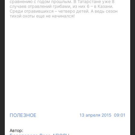
сравнению с годом прошлым. В Татарстане уже 8
случаев отравлений грибами, из них 6 – в Казани.
Среди отравившихся – четверо детей. А ведь сезон
тихой охоты еще не начинался!
ПОЛЕЗНОЕ
13 апреля 2015 09:01
Автор: