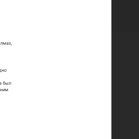
ылмаз,
дно
а был
еним