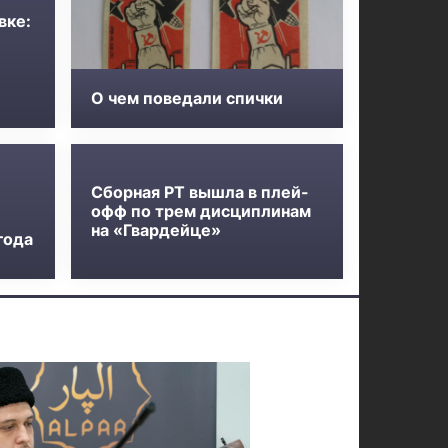
вке:
О чем поведали спички
Сборная РТ вышла в плей-
офф по трем дисциплинам
на «Гвардейце»
года