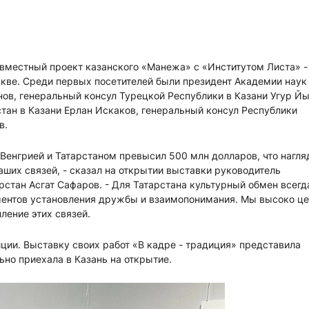
овместный проект казанского «Манежа» с «Институтом Листа» -
кве. Среди первых посетителей были президент Академии наук
ов, генеральный консул Турецкой Республики в Казани Угур Й
тан в Казани Ерлан Искаков, генеральный консул Республики
в.
Венгрией и Татарстаном превысил 500 млн долларов, что нагля
ших связей, - сказал на открытии выставки руководитель
стан Асгат Сафаров. - Для Татарстана культурный обмен всегд
ментов установления дружбы и взаимопонимания. Мы высоко ц
ление этих связей.
ии. Выставку своих работ «В кадре - традиция» представила
ьно приехала в Казань на открытие.