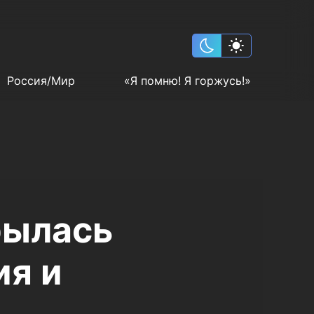
Россия/Мир
«Я помню! Я горжусь!»
рылась
ия и