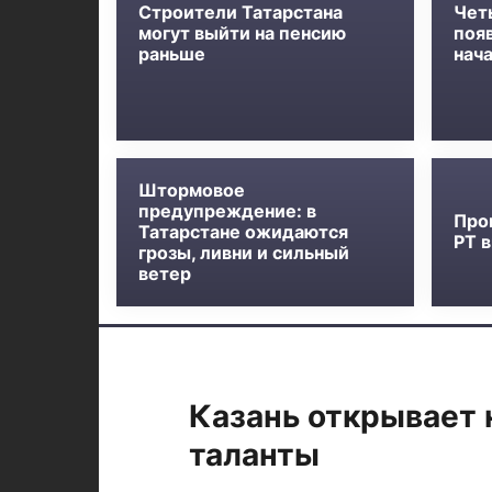
Строители Татарстана
Чет
могут выйти на пенсию
появ
раньше
нача
Штормовое
предупреждение: в
Про
Татарстане ожидаются
РТ 
грозы, ливни и сильный
ветер
Казань открывает
таланты