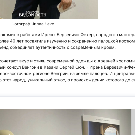
Фотограф Чилла Чеке
знакомит с работами Ирены Берзевичи-Фехер, народного мастер
более 40 лет посвятила изучению и сохранению палоцкой костю
ренд объединяет аутентичность с современным кроем.
и сочетают вкус и стиль современной одежды с древней костюмн
ный консул Венгрии в Казани Сергей Сюч. - Ирена Берзевичи-Фе
веро-восточном регионе Венгрии, на земле палоцев. И централь
 этот народ, уникальный этнос, о происхождении которого до с