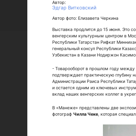
Автор:
Эдгар Витковский
Автор фото: Елизавета Черкина
Выставка продлится до 15 июня. Это с
венгерским культурным центром в Мос
Республики Татарстан Рифкат Миннихан
генеральный консул Республики Казахс
Узбекистан в Казани Нодиржон Касимо
- Товарооборот в прошлом году между 
подтверждает практическую глубину на
Администрации Раиса Республики Татар
и остается одним из ключевых инстру
вклад наших венгерских коллег в укреп
В «Манеже» представлены две экспозиц
фотограф
Чилла Чеке
, которая специал