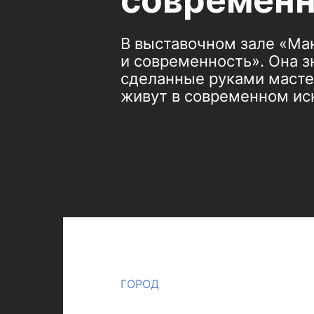
современн
В выставочном зале «Ма
и современность». Она з
сделанные руками мастер
живут в современном ис
ГОРОД