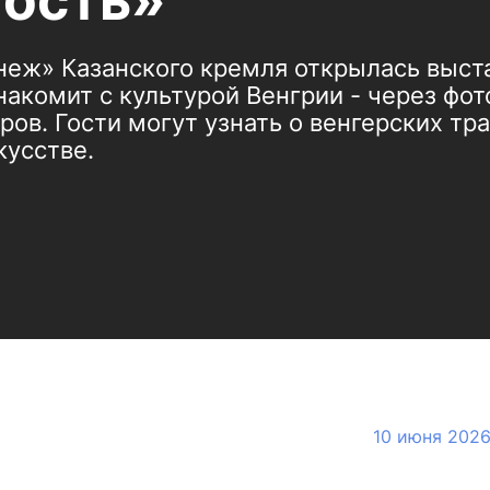
ость»
неж» Казанского кремля открылась выста
накомит с культурой Венгрии - через фот
ов. Гости могут узнать о венгерских тра
кусстве.
10 июня 2026