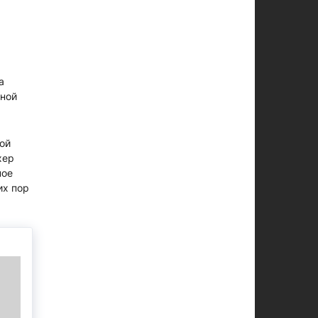
а
мной
ой
хер
ное
их пор