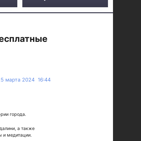
бесплатные
25 марта 2024 16:44
эрии города.
далини, а также
ы и медитации.