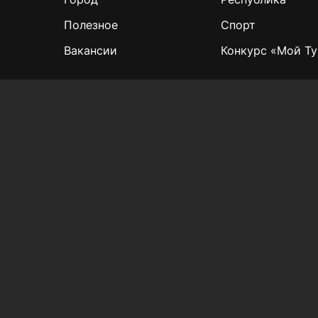
Полезное
Спорт
Вакансии
Конкурс «Мой Ту
Для сообщений о фактах коррупции:
Shamil.Sadykov@tatmedia.ru
© 1991 – 2026 Филиал АО «ТАТМЕДИА» «Редакция 