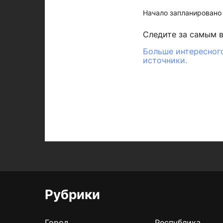
Начало запланировано 
Следите за самым 
Больше интересного
источники.
Рубрики
Город
Республика