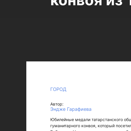
конвоя из 
ГОРОД
Автор:
Эндже Гарафиева
Юбилейные медали татарстанского общ
гуманитарного конвоя, который посети