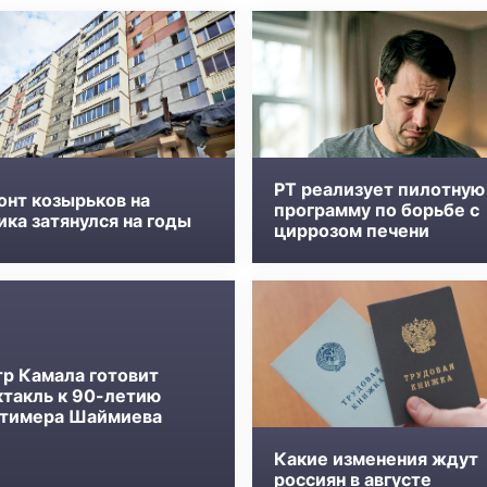
РТ реализует пилотную
онт козырьков на
программу по борьбе с
ка затянулся на годы
циррозом печени
тр Камала готовит
ктакль к 90-летию
тимера Шаймиева
Какие изменения ждут
россиян в августе