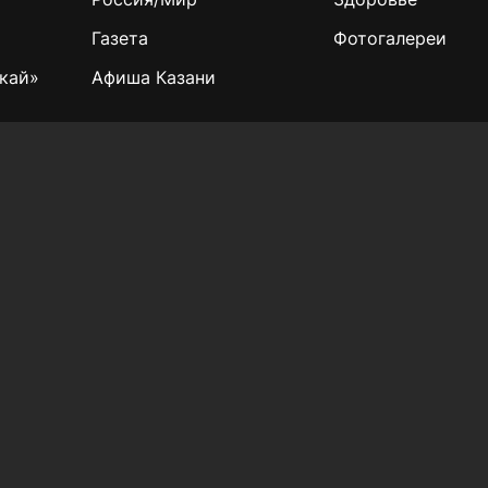
Газета
Фотогалереи
кай»
Афиша Казани
Учредитель СМИ: АО «ТАТМЕДИА»
420066, Российская Федерация, Республика
Татарстан, г. Казань, ул. Декабристов, д. 2
Редакция:
(843) 562-64-30
info@kazved.ru
Рекламный отдел
:
(843) 562-64-35
ads@kazved.ru
газеты «Казанские ведомости»