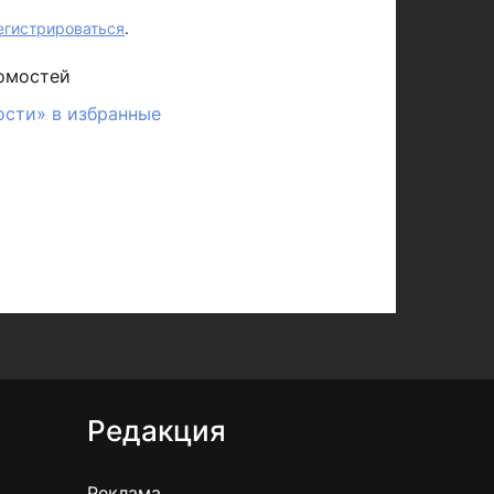
егистрироваться
.
омостей
ости» в избранные
Редакция
Реклама