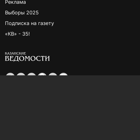
Реклама
Выборы 2025
Подписка на газету
«КВ» - 35!
Для сообщений о фактах коррупции:
Shamil.Sadykov@tatmedia.ru
Учредитель СМИ: АО «ТАТМЕДИА»
420066, Российская Федерация, Республика
Татарстан, г. Казань, ул. Декабристов, д. 2
Редакция:
(843) 562-64-30
info@kazved.ru
Рекламный отдел
:
(843) 562-64-35