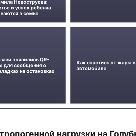
мила Невоструева:
стье и успех ребенка
инаются в семье
азани появились QR-
Как спастись от жары в
ы для сообщения о
автомобиле
оладках на остановках
тропогенной нагрузки на Голуб