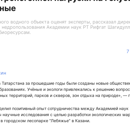
еные
ого водного объекта оценят эксперты, рассказал дире
 недропользования Академии наук РТ Рифгат Шагидулл
биоресурсам.
7
кин
 Татарстана за прошедшие годы были созданы новые обществе
разованиях. Учёные и экологи привлекались к решению вопрос
ых территорий, парков и скверов, зон отдыха на природе», — 
ыделил позитивный опыт сотрудничества между Академией наук
 научные исследования с целью разработки экологических ма
в городском лесопарке "Лебяжье" в Казани.