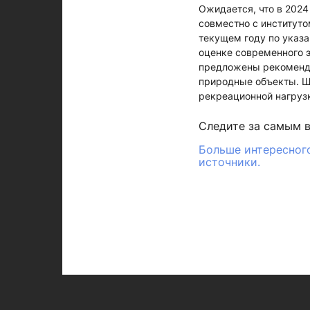
Ожидается, что в 2024
совместно с институто
текущем году по указ
оценке современного э
предложены рекоменда
природные объекты. Ша
рекреационной нагрузк
Следите за самым 
Больше интересного
источники.