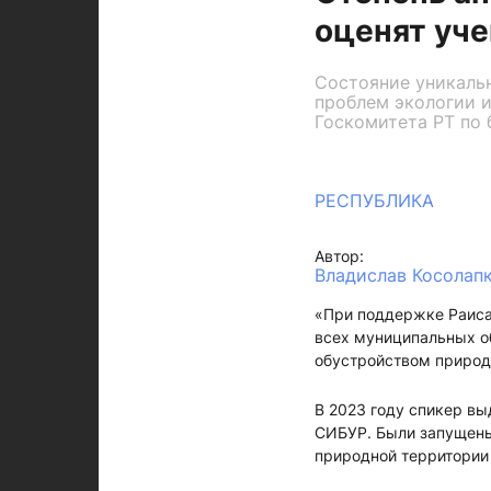
оценят уч
Состояние уникальн
проблем экологии и
Госкомитета РТ по 
РЕСПУБЛИКА
Автор:
Владислав Косолап
«При поддержке Раиса
всех муниципальных об
обустройством природн
В 2023 году спикер в
СИБУР. Были запущены
природной территории 