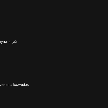
муникаций.
лки на kazved.ru