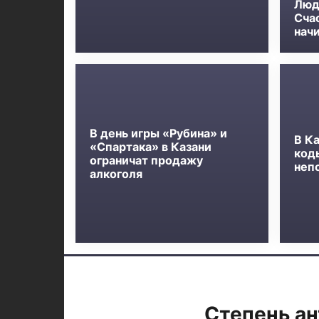
Люд
Сча
нач
В день игры «Рубина» и
В К
«Спартака» в Казани
код
ограничат продажу
неп
алкоголя
Степень ан