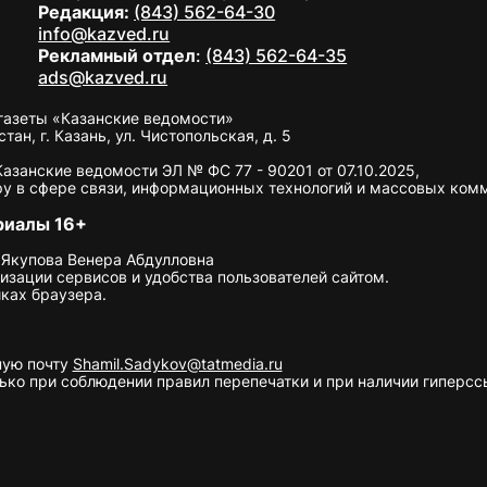
Редакция:
(843) 562-64-30
info@kazved.ru
Рекламный отдел
:
(843) 562-64-35
ads@kazved.ru
газеты «Казанские ведомости»
н, г. Казань, ул. Чистопольская, д. 5
занские ведомости ЭЛ № ФС 77 - 90201 от 07.10.2025,
у в сфере связи, информационных технологий и массовых ком
риалы 16+
 Якупова Венера Абдулловна
изации сервисов и удобства пользователей сайтом.
ках браузера.
ную почту
Shamil.Sadykov@tatmedia.ru
ко при соблюдении правил перепечатки и при наличии гиперссы