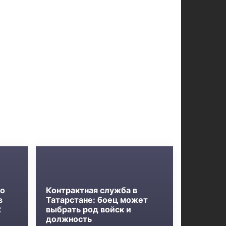
ло
Контрактная служба в
в
Татарстане: боец может
2
выбрать род войск и
должность