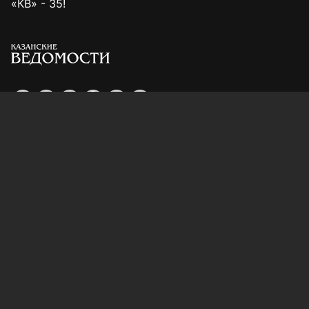
«КВ» - 35!
Для сообщений о фактах коррупции:
Shamil.Sadykov@tatmedia.ru
Учредитель СМИ: АО «ТАТМЕДИА»
420066, Российская Федерация, Республика
Татарстан, г. Казань, ул. Декабристов, д. 2
Редакция:
(843) 562-64-30
info@kazved.ru
Рекламный отдел
:
(843) 562-64-35
ads@kazved.ru
© 1991 – 2026 Филиал АО «ТАТМЕДИА» «Редакция газеты
«Казанские ведомости»
420066, Российская Федерация, Республика Татарстан, г.
Казань, ул. Чистопольская, д. 5