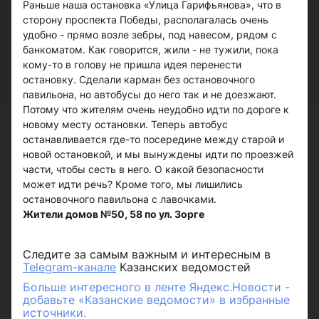
Раньше наша остановка «Улица Гарифьянова», что в
сторону проспекта Победы, располагалась очень
удобно - прямо возле зебры, под навесом, рядом с
банкоматом. Как говорится, жили - не тужили, пока
кому-то в голову не пришла идея перенести
остановку. Сделали карман без остановочного
павильона, но автобусы до него так и не доезжают.
Потому что жителям очень неудобно идти по дороге к
новому месту остановки. Теперь автобус
останавливается где-то посередине между старой и
новой остановкой, и мы вынуждены идти по проезжей
части, чтобы сесть в него. О какой безопасности
может идти речь? Кроме того, мы лишились
остановочного павильона с лавочками.
Жители домов №50, 58 по ул. Зорге
Следите за самым важным и интересным в
Telegram-канале
Казанских ведомостей
Больше интересного в ленте Яндекс.Новости -
добавьте «Казанские ведомости» в избранные
источники.