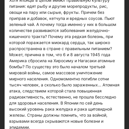
Хотя японцы в целом имеют правильную культуру
питания: едят рыбу и другие морепродукты, рис,
овощи на пару или сырые, фрукты. Причем без
приправ и добавок, кетчупа и вредных соусов. Пьют
зеленый чай. А почему тогда именно у них в большом
количестве развиваются заболевания желудочно-
кишечного тракта? Почему эта редкая болезнь, при
которой поражается миокард сердца, так широко
распространена в стране с правильным питанием?
Может, причина в том, что 6 и 8 августа 1945 года
Америка сбросила на Хиросиму и Нагасаки атомные
бомбы? По существу это было началом третьей
мировой войны, самое массовое уничтожение
мирного населения. Одномоментно погибли сотни
тысяч человек, а сколько было зараженных... Атомная
атака, следствием которой стала повышенная
радиоактивность, естественно, не прошла бесследно
для здоровья населения. В Японии по сей день
высокий уровень рака желудка и рака щитовидной
железы. Страны должны помнить, что за войной,
взрывами всегда скрываются новые болезни и
эпидемии.