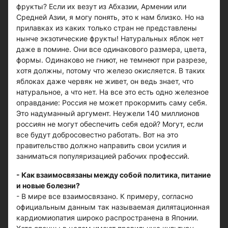
фрукты? Если их везут из Абхазии, Армении или
Средней Азии, я могу понять, это к нам близко. Но на
прилавках из каких только стран не представлены
нынче экзотические фрукты! Натуральных яблок нет
даже в помине. Они все одинакового размера, цвета,
формы. Одинаково не гниют, не темнеют при разрезе,
хотя должны, потому что железо окисляется. В таких
яблоках даже червяк не живет, он ведь знает, что
натуральное, а что нет. На все это есть одно железное
оправдание: Россия не может прокормить саму себя.
Это надуманный аргумент. Неужели 140 миллионов
россиян не могут обеспечить себя едой? Могут, если
все будут добросовестно работать. Вот на это
правительство должно направить свои усилия и
заниматься популяризацией рабочих профессий.
- Как взаимосвязаны между собой политика, питание
и новые болезни?
- В мире все взаимосвязано. К примеру, согласно
официальным данным так называемая дилятационная
кардиомиопатия широко распространена в Японии.