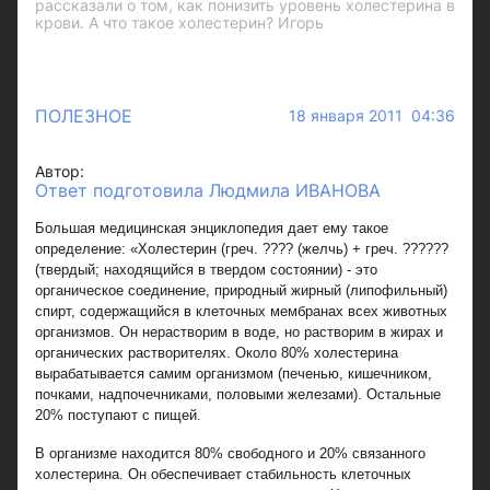
рассказали о том, как понизить уровень холестерина в
крови. А что такое холестерин? Игорь
ПОЛЕЗНОЕ
18 января 2011 04:36
Автор:
Ответ подготовила Людмила ИВАНОВА
Большая медицинская энциклопедия дает ему такое
определение: «Холестерин (греч. ???? (желчь) + греч. ??????
(твердый; находящийся в твердом состоянии) - это
органическое соединение, природный жирный (липофильный)
спирт, содержащийся в клеточных мембранах всех животных
организмов. Он нерастворим в воде, но растворим в жирах и
органических растворителях. Около 80% холестерина
вырабатывается самим организмом (печенью, кишечником,
почками, надпочечниками, половыми железами). Остальные
20% поступают с пищей.
В организме находится 80% свободного и 20% связанного
холестерина. Он обеспечивает стабильность клеточных