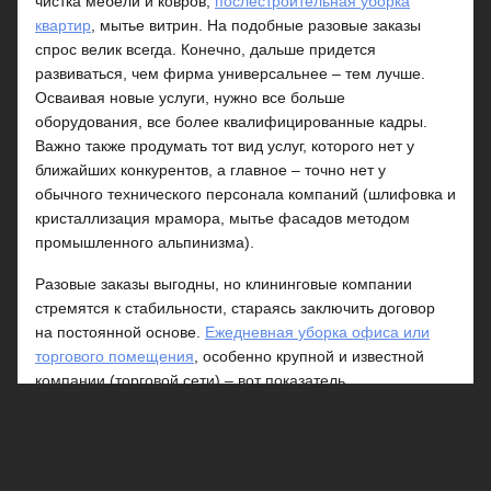
чистка мебели и ковров,
послестроительная
уборка
квартир
, мытье витрин. На подобные разовые заказы
спрос велик всегда. Конечно, дальше придется
развиваться, чем фирма универсальнее – тем лучше.
Осваивая новые услуги, нужно все больше
оборудования, все более квалифицированные кадры.
Важно также продумать тот вид услуг, которого нет у
ближайших конкурентов, а главное – точно нет у
обычного технического персонала компаний (шлифовка и
кристаллизация мрамора, мытье фасадов методом
промышленного альпинизма).
Разовые заказы выгодны, но клининговые компании
стремятся к стабильности, стараясь заключить договор
на постоянной основе.
Ежедневная
уборка офиса
или
торгового помещения
, особенно крупной и известной
компании (торговой сети) – вот показатель
профессионализма клининговой фирмы. Ведь солидный
заказчик выбирает аутсоринговую организацию
придирчиво, часто по конкурсу, где нужно предложить
оптимальную цену и качество. Как правило, крупные и