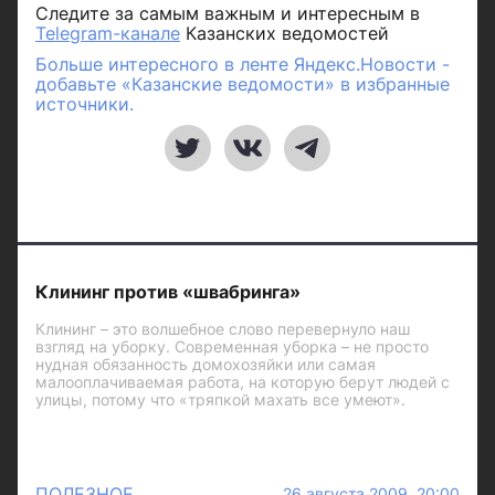
Следите за самым важным и интересным в
Telegram-канале
Казанских ведомостей
Больше интересного в ленте Яндекс.Новости -
добавьте «Казанские ведомости» в избранные
источники.
Клининг против «швабринга»
Клининг – это волшебное слово перевернуло наш
взгляд на уборку. Современная уборка – не просто
нудная обязанность домохозяйки или самая
малооплачиваемая работа, на которую берут людей с
улицы, потому что «тряпкой махать все умеют».
ПОЛЕЗНОЕ
26 августа 2009 20:00