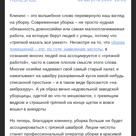
Клининг – это волшебное слово перевернуло наш взгляд
на уборку. Современная уборка – не просто нудная
обязанность домохозяйки или самая малооплачиваемая
работа, на которую берут людей с улицы, потому что
«тряпкой махать все умеют». Несмотря на то, что
уборка
помещений
– это, по сути, наведение чистоты
, в
сознание многих людей она ассоциируется с «грязной
работой», часто в самом плохом смысле этого слова.
Многие хозяйки надевают свой самый старый халат, и
наматывают на швабру разорванный кусок какой-нибудь
списанной простыни – и в таком виде бросаются «на
амбразуру». А уж образ вечно недовольной заводской
уборщицы, одетой во что-то мешковатое, с гремящим
ведром и страшной тряпкой на конце щетки и вовсе
вошел в анекдоты.
Но теперь, благодаря клинингу, уборка больше не будет
ассоциироваться с грязной шваброй. Лицом чистоты
станет профессиональный оператор уборки в красивой