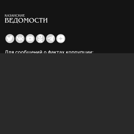
Для сообщений о фактах коррупции:
Shamil.Sadykov@tatmedia.ru
Учредитель СМИ: АО «ТАТМЕДИА»
420066, Российская Федерация, Республика
Татарстан, г. Казань, ул. Декабристов, д. 2
Редакция:
(843) 562-64-30
info@kazved.ru
Рекламный отдел
:
(843) 562-64-35
ads@kazved.ru
© 1991 – 2026 Филиал АО «ТАТМЕДИА» «Редакция газеты
«Казанские ведомости»
420066, Российская Федерация, Республика Татарстан, г.
Казань, ул. Чистопольская, д. 5
Наименование СМИ: Казанские ведомости