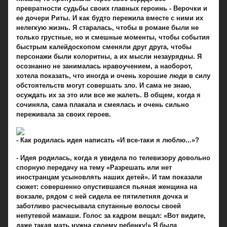
превратности судьбы своих главных героинь - Верочки и
ее дочери Риты. И как будто пережила вместе с ними их
нелегкую жизнь. Я старалась, чтобы в романе были не
только грустные, но и смешные моменты, чтобы события
быстрым калейдоскопом сменяли друг друга, чтобы
персонажи были колоритны, а их мысли незаурядны. Я
осознанно не занималась нравоучением, а наоборот,
хотела показать, что иногда и очень хорошие люди в силу
обстоятельств могут совершать зло. И сама не знаю,
осуждать их за это или все же жалеть. В общем, когда я
сочиняла, сама плакала и смеялась и очень сильно
переживала за своих героев.
- Как родилась идея написать «И все-таки я люблю...»?
- Идея родилась, когда я увидела по телевизору довольно
спорную передачу на тему «Разрешать или нет
иностранцам усыновлять наших детей». И там показали
сюжет: совершенно опустившаяся пьяная женщина на
вокзале, рядом с ней сидела ее пятилетняя дочка и
заботливо расчесывала спутанные волосы своей
непутевой мамаши. Голос за кадром вещал: «Вот видите,
даже такая мать нужна своему ребенку!» Я была