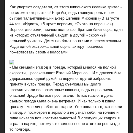
Как уверяют создатели, от этого шпионского боевика зритель
не сможет оторваться! Еще бы, ведь главную роль в нем
сыграл талантливейший актер Евгений Миронов («В августе
44-го», «Идиот», «В круге первом», «Охота на пиранью»).
Вернее, две роли, причем полярные: братьев-близнецов, один
из которых отъявленный бандит, а другой - скромный
сельский учитель. Детектив богат погонями и перестрелками.
Ради одной экстремальной сцены актеру пришлось
пожертвовать своими волосами.
- Мы снимали эпизод в поезде, который мчался на полной
скорости, - рассказывает Евгений Миронов. - И я должен был,
удерживаясь одной рукой на поручне, другой забросить
гранату внутрь поезда. Перед съемками мы долго
просчитывали все возможные нюансы, ведь сцена очень
опасная! Вроде бы все просчитали. Но как назло, в день
съемок погода была очень ветреная. И как только я кинул
гранату - мое лицо обожгло жаром. Уже после того, как сняли
эпизод, я посмотрел в зеркало и не узнал себя: на голове и
лице исчезла вся «растительность»! В следующих кадрах я
играл в парике, потому что волосы после этого не росли где-
то полгода...