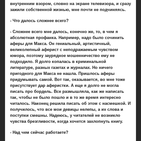
внутренним взором, словно на экране телевизора, и сразу
зажили собственной жизнью, мне почти не подчиняясь.
- Что далось сложнее всего?
- Сложнее всего мне далось, конечно же, то, в чем я
абсолютная профанка. Например, надо было сочинить
аферы для Макса. Он гениальный, артистичный,
великолепный аферист с неподражаемым чувством
юмора, поэтому заурядное мошенничество ему не
подходило. Я долго копалась в криминальной
литературе, разных газетах и журналах. Но ничего
пригодного для Макса не нашла. Пришлось аферы
придумывать самой. Вот так, оказывается, во мне тоже
присутствует дар аферистки. А еще я долго не могла
писать про бордель. Все размышляла, как же написать
так, чтобы не было пошло и в то же время интересно
читалось. Наконец решила писать об этом с насмешкой. И
получилось, что все мои девицы нелепы, а их слова и
поступки смешны. Надеюсь, у читателей не возникло
чувства брезгливости, когда хочется захлопнуть книгу.
- Над чем сейчас работаете?