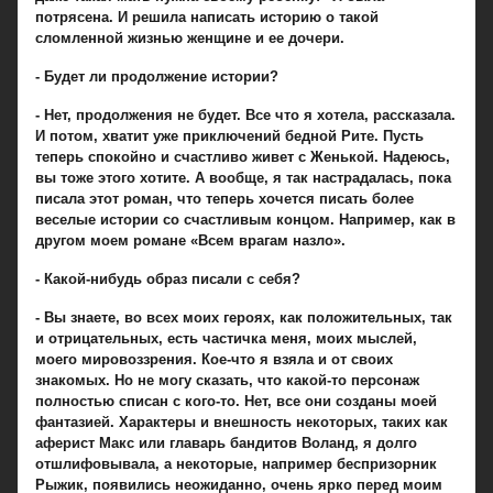
потрясена. И решила написать историю о такой
сломленной жизнью женщине и ее дочери.
- Будет ли продолжение истории?
- Нет, продолжения не будет. Все что я хотела, рассказала.
И потом, хватит уже приключений бедной Рите. Пусть
теперь спокойно и счастливо живет с Женькой. Надеюсь,
вы тоже этого хотите. А вообще, я так настрадалась, пока
писала этот роман, что теперь хочется писать более
веселые истории со счастливым концом. Например, как в
другом моем романе «Всем врагам назло».
- Какой-нибудь образ писали с себя?
- Вы знаете, во всех моих героях, как положительных, так
и отрицательных, есть частичка меня, моих мыслей,
моего мировоззрения. Кое-что я взяла и от своих
знакомых. Но не могу сказать, что какой-то персонаж
полностью списан с кого-то. Нет, все они созданы моей
фантазией. Характеры и внешность некоторых, таких как
аферист Макс или главарь бандитов Воланд, я долго
отшлифовывала, а некоторые, например беспризорник
Рыжик, появились неожиданно, очень ярко перед моим