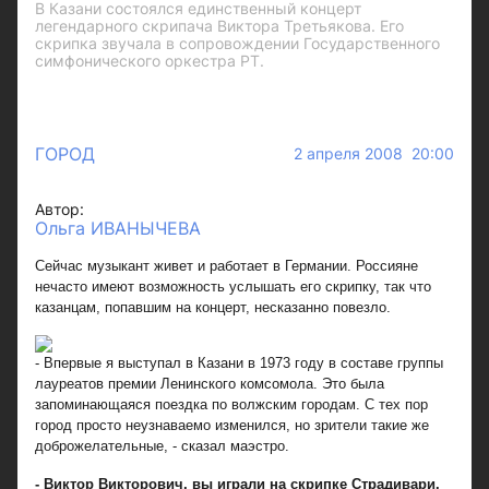
В Казани состоялся единственный концерт
легендарного скрипача Виктора Третьякова. Его
скрипка звучала в сопровождении Государственного
симфонического оркестра РТ.
ГОРОД
2 апреля 2008 20:00
Автор:
Ольга ИВАНЫЧЕВА
Сейчас музыкант живет и работает в Германии. Россияне
нечасто имеют возможность услышать его скрипку, так что
казанцам, попавшим на концерт, несказанно повезло.
- Впервые я выступал в Казани в 1973 году в составе группы
лауреатов премии Ленинского комсомола. Это была
запоминающаяся поездка по волжским городам. С тех пор
город просто неузнаваемо изменился, но зрители такие же
доброжелательные, - сказал маэстро.
- Виктор Викторович, вы играли на скрипке Страдивари.