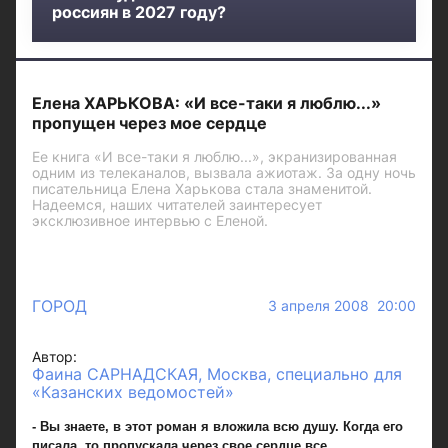
россиян в 2027 году?
Елена ХАРЬКОВА: «И все-таки я люблю...»
пропущен через мое сердце
Ее книга «И все-таки я люблю...», экранизированная
одним из телеканалов, вызвала ажиотаж. За одну ночь
писательница Елена Харькова стала знаменитой.
Надеемся, наших читателей заинтересует
эксклюзивное интервью с Еленой.
ГОРОД
3 апреля 2008 20:00
Автор:
Фаина САРНАДСКАЯ, Москва, специально для
«Казанских ведомостей»
- Вы знаете, в этот роман я вложила всю душу. Когда его
писала, то пропускала через свое сердце все