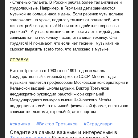
- Степенью таланта. В России ребята более талантливые и
трудолюбивые. Например, в Германии дети занимаются
музыкой не больше часа в день. Если ребенок чуть дольше
задержался на уроке, педагог услышит от родителей, что
лишает ребенка детства! И они хотят добиться серьезных
успехов?.. А у нас малыши с пяти-шести лет каждый день
занимаются по нескольку часов, оттачивая технику. Они
трудятся! И понимают, что если нет техники, музыкант не
сможет выразить всего того, что заложено в музыке.
СПРАВКА
Виктор Третьяков с 1983-го по 1991 год возглавлял
Государственный камерный оркестр СССР. Многие годы
музыкант является профессором Московской консерватории и
Кельнской высшей школы музыки. Виктор Третьяков
неоднократно руководил работой жюри скрипачей
Международного конкурса имени Чайковского. Чтобы
поддерживать себя в отличной физической форме, он активно
занимается лыжами, стрельбой, автоспортом.
#скрипка
#Виктор Третьяков
#Страдивари
Следите за самым важным и интересным в
Telegram-канале
Казанских ведомостей