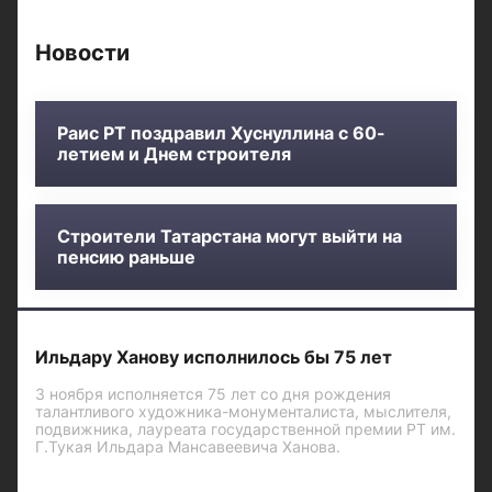
Новости
Раис РТ поздравил Хуснуллина с 60-
летием и Днем строителя
Строители Татарстана могут выйти на
пенсию раньше
Ильдару Ханову исполнилось бы 75 лет
3 ноября исполняется 75 лет со дня рождения
талантливого художника-монументалиста, мыслителя,
подвижника, лауреата государственной премии РТ им.
Г.Тукая Ильдара Мансавеевича Ханова.