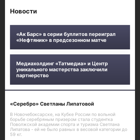
Новости
«Ак Барс» в серии буллитов переиграл
«Нефтяник» в предсезонном матче
Медиахолдинг «Татмедиа» и Центр
уникального мастерства заключили
партнерство
«Серебро» Светланы Липатовой
В Новочебоксарске, на Кубке России по вольной
борьбе серебряным призером стала студентка
Поволжской академии спорта и туризма Светлана
Липатова - ей не было равных в весовой категории до
59 кг.