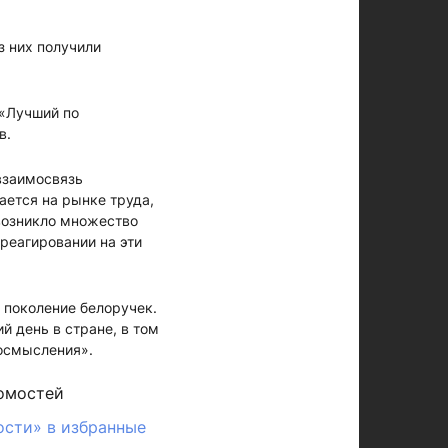
з них получили
 «Лучший по
в.
взаимосвязь
ается на рынке труда,
 возникло множество
 реагировании на эти
 поколение белоручек.
й день в стране, в том
реосмысления».
омостей
ости» в избранные