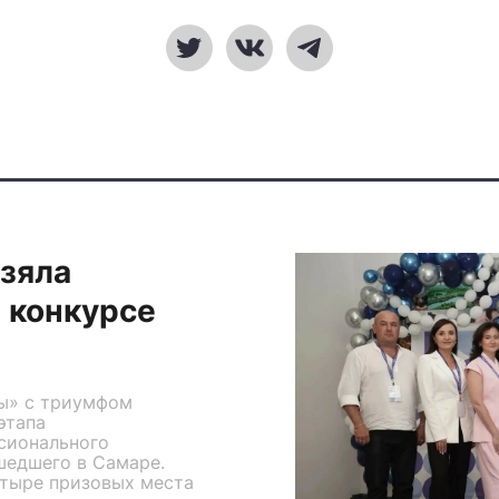
взяла
 конкурсе
ы» с триумфом
этапа
сионального
шедшего в Самаре.
етыре призовых места