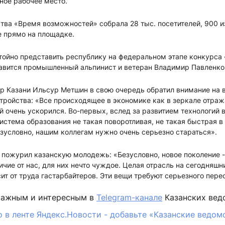
ное рабочее место.
ва «Время возможностей» собрала 28 тыс. посетителей, 900 и
 прямо на площадке.
тойно представить республику на федеральном этапе конкурса
равится промышленный альпинист и ветеран Владимир Павленко
р Казани Ильсур Метшин в свою очередь обратил внимание на 
тройства: «Все происходящее в экономике как в зеркале отраж
 очень ускорился. Во-первых, вслед за развитием технологий
истема образования не такая поворотливая, не такая быстрая в
езусловно, нашим коллегам нужно очень серьезно стараться».
пожурил казанскую молодежь: «Безусловно, новое поколение -
ичие от нас, для них нечто чуждое. Целая отрасль на сегодняшни
исит от труда гастарбайтеров. Эти вещи требуют серьезного пе
важным и интересным в
Telegram-канале
Казанских вед
 в ленте Яндекс.Новости - добавьте «Казанские ведом