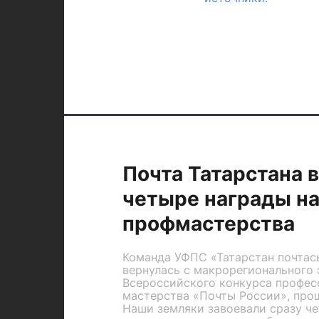
Почта Татарстана 
четыре награды на
профмастерства
Команда УФПС «Татарстан почтас
вернулась с макрорегионального 
Всероссийского конкурса профес
мастерства «Почты России», про
Наши земляки завоевали сразу ч