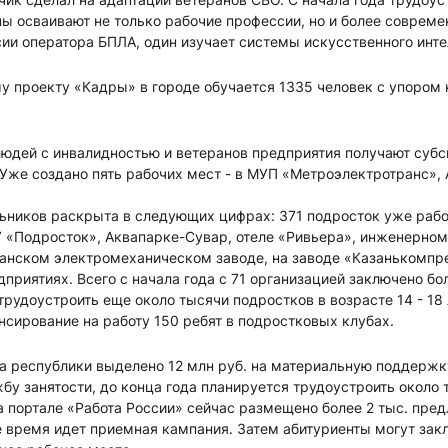
ы осваивают не только рабочие профессии, но и более совреме
ии оператора БПЛА, один изучает системы искусственного инт
у проекту «Кадры» в городе обучается 1335 человек с упором н
юдей с инвалидностью и ветеранов предприятия получают субси
 Уже создано пять рабочих мест - в МУП «Метроэлектротранс»,
ьников раскрыта в следующих цифрах: 371 подросток уже рабо
У «Подросток», Аквапарке-Сувар, отеле «Ривьера», инженерном
занском электромеханическом заводе, на заводе «Казанькомпр
дприятиях. Всего с начала года с 71 организацией заключено бо
трудоустроить еще около тысячи подростков в возрасте 14 - 18
сирование на работу 150 ребят в подростковых клубах.
та республики выделено 12 млн руб. на материальную поддержк
бу занятости, до конца года планируется трудоустроить около 
а портале «Работа России» сейчас размещено более 2 тыс. пре
 время идет приемная кампания. Затем абитуриенты могут зак