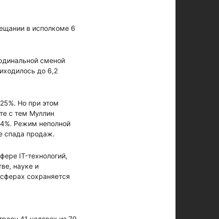
ещании в исполкоме 6
ардинальной сменой
риходилось до 6,2
,25%. Но при этом
те с тем Муллин
14%. Режим неполной
е спада продаж.
фере IT-технологий,
ве, науке и
х сферах сохраняется
роен 41 человек из 70