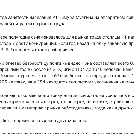
тра занятости населения РТ Тимура Муллина на аппаратном сов
кущей ситуации на рынке труда.
ервое полугодие ознаменовалось для рынка труда столицы РТ к
голода к росту конкуренции. Если год назад на одну вакансию п
,3. Работодатели стали разборчивее.
х отчетах безработицу почти не видно - она составляет всего 0
прошлый год выросло на 31%, или с 1104 до 1640 человек. Вмес
ий момент уровень скрытой безработицы по городу составляет 
 205 человек, еще 384 находятся под риском увольнения на фон
зделился: больше всего конкуренция соискателей усилилась в с
индустрии красоты и спорта, транспорте, логистике, строительст
перешли в категорию «рынка работодателя», тогда как в други
й.
работы держится на уровне двух месяцев.
ик сделал на адаптации ветеранов СВО. С начала года трудоуст