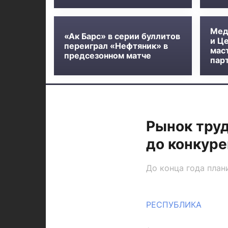
Мед
«Ак Барс» в серии буллитов
и Ц
переиграл «Нефтяник» в
мас
предсезонном матче
пар
Рынок труд
до конкур
До конца года план
РЕСПУБЛИКА