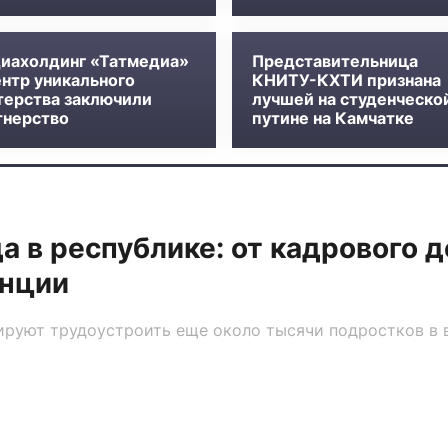
иахолдинг «Татмедиа»
Представительница
ентр уникального
КНИТУ-КХТИ признана
терства заключили
лучшей на студенческо
тнерство
путине на Камчатке
а в республике: от кадрового 
енции
ируют трудоустроить еще около тысячи подростков в во