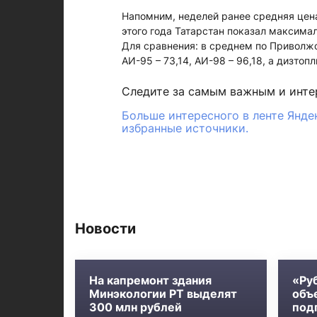
Напомним, неделей ранее средняя цена
этого года Татарстан показал максимал
Для сравнения: в среднем по Приволжс
АИ-95 – 73,14, АИ-98 – 96,18, а дизтопл
Следите за самым важным и инт
Больше интересного в ленте Янде
избранные источники.
Новости
На капремонт здания
«Ру
Минэкологии РТ выделят
объ
300 млн рублей
под