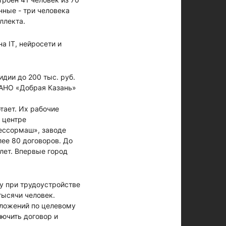
нные - три человека
еллекта.
а IT, нейросети и
дии до 200 тыс. руб.
 АНО «Добрая Казань»
тает. Их рабочие
 центре
ессормаш», заводе
лее 80 договоров. До
 лет. Впервые город
у при трудоустройстве
тысячи человек.
дложений по целевому
лючить договор и