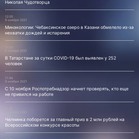
Николая Чудотворца
12:05
9 ноября 2021
Минэкологии: Чебаксинское озеро в Казани обмелело из-за
нехватки дождей и испарения
11:53
9 ноября 2021
В Татарстане за сутки COVID-19 был выявлен у 252
человек
11:44
9 ноября 2021
С 10 ноября Роспотребнадзор начнет проверять, кто еще
не привился на работе
11:41
9 ноября 2021
Челнинка поборется за главный приз в 2 млн рублей на
Всероссийском конкурсе красоты