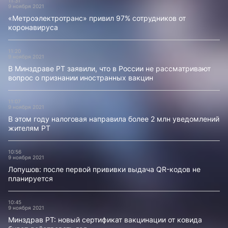
11:31
9 ноября 2021
«Метроэлектротранс» привил 97% сотрудников от
коронавируса
11:20
9 ноября 2021
В Минздраве РТ заявили, что в России не рассматривают
вопрос о признании иностранных вакцин
11:07
9 ноября 2021
В этом году налоговая направила более 2 млн уведомлений
жителям РТ
10:56
9 ноября 2021
Лопушов: после первой прививки выдача QR-кодов не
планируется
10:45
9 ноября 2021
Минздрав РТ: новый сертификат вакцинации от ковида