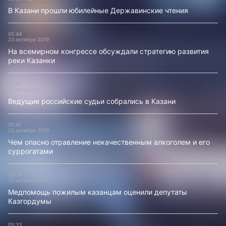
В Казани прошли юбилейные Державинские чтения
05:44
23 октября 2019
На всемирном конгрессе обсуждали стратегию развития
реки Казанки
05:41
23 октября 2019
Ведущие российские судьи собрались в Казани
05:41
23 октября 2019
Чем опасно отравление некачественным алкоголем и его
суррогатами
05:34
23 октября 2019
Медпомощь пожилым казанцам оценили депутаты
Казгордумы
05:33