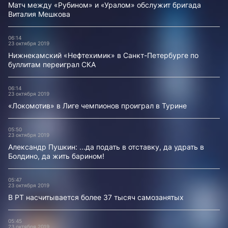
Матч между «Рубином» и «Уралом» обслужит бригада
Виталия Мешкова
06:14
23 октября 2019
Нижнекамский «Нефтехимик» в Санкт-Петербурге по
буллитам переиграл СКА
06:14
23 октября 2019
«Локомотив» в Лиге чемпионов проиграл в Турине
05:50
23 октября 2019
Александр Пушкин: ...да подать в отставку, да удрать в
Болдино, да жить барином!
05:47
23 октября 2019
В РТ насчитывается более 37 тысяч самозанятых
05:45
23 октября 2019