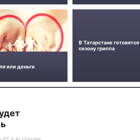
В Татарстане готовятся
сезону гриппа
ля или деньги
удет
нь
 РТ в Астрахань