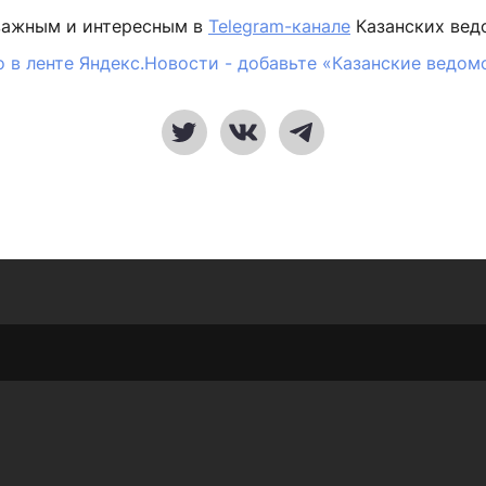
важным и интересным в
Telegram-канале
Казанских вед
 в ленте Яндекс.Новости - добавьте «Казанские ведом
Россия/Мир
Здоровье
Газета
Фотогалереи