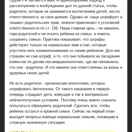
судом РФ пытаются ввести единообразный подход к
рассмотрению и возбуждению дел по данной статье, чтобы
родители, которые не занимаются воспитанием детей, несли
ответственность за свои деяния. Однако их чаще штрафуют и
лишают родительских прав, нежели привлекают к уголовной
ответственности по ст. 156. Наша главная цель - не наказать
горе-родителей и не изъять ребенка из семьи, а помочь
сохранить семью. Практика показывает, что штрафы
действуют только на нормальных мам и пап, которые
упустили нить взаимопонимания со своим ребенком. Для них
страшен не сам штраф, а то, что они побывали на заседании
комиссии по делам несовершеннолетних, где им напомнили,
что они - родители. И что именно они ответственны за жизнь и
здоровье своих детей.
Но есть родители - хронические алкоголики, которых
штрафовать бесполезно. От такого наказания в первую
очередь страдают дети, живущие и так в материально
неблагополучных условиях. Поэтому очень важно сначала
попытаться образумить родителей. Сделать все, чтобы
ребенок остался в кровной семье. Сейчас на первый план
выходят вопросы помощи нормальным семьям, попавшим в
сложную жизненную ситуацию.