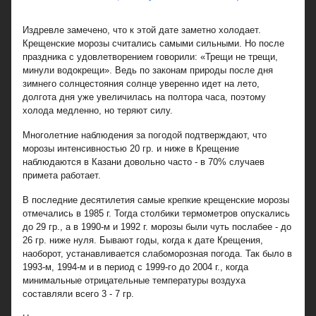
Издревле замечено, что к этой дате заметно холодает.
Крещенские морозы считались самыми сильными. Но после
праздника с удовлетворением говорили: «Трещи не трещи,
минули водокрещи». Ведь по законам природы после дня
зимнего солнцестояния солнце уверенно идет на лето,
долгота дня уже увеличилась на полтора часа, поэтому
холода медленно, но теряют силу.
Многолетние наблюдения за погодой подтверждают, что
морозы интенсивностью 20 гр. и ниже в Крещение
наблюдаются в Казани довольно часто - в 70% случаев
примета работает.
В последние десятилетия самые крепкие крещенские морозы
отмечались в 1985 г. Тогда столбики термометров опускались
до 29 гр., а в 1990-м и 1992 г. морозы были чуть послабее - до
26 гр. ниже нуля. Бывают годы, когда к дате Крещения,
наоборот, устанавливается слабоморозная погода. Так было в
1993-м, 1994-м и в период с 1999-го до 2004 г., когда
минимальные отрицательные температуры воздуха
составляли всего 3 - 7 гр.