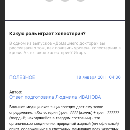
Какую роль играет холестерин?
В одном из выпусков «Домашнего доктора» вы
рассказали о том, как понизить уровень холестерина в
крови. А что такое холестерин? Игорь
ПОЛЕЗНОЕ
18 января 2011 04:36
Автор:
Ответ подготовила Людмила ИВАНОВА
Большая медицинская энциклопедия дает ему такое
определение: «Холестерин (греч. ???? (желчь) + греч. ??????
(твердый; находящийся в твердом состоянии) - это
органическое соединение, природный жирный (липофильный)
спирт, содержащийся в клеточных мембранах всех животных