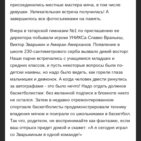
присоединились местные мастера мяча, в том числе
девушки. Увлекательная встреча получилась! А
завершилось все фотосъемками на память.
Вчера в татарской гимназии №1 по приглашению ее
директора побывали игроки УНИКСа Славко Враньеш,
Виктор Зварыкин и Амиран Амирханов. Появление в
школе 230-сантиметрового серба вызвало дикий восторг.
Наши парни встречались с учащимися младших и
средних классов, и пусть некоторые вопросы были по-
детски наивны, но надо было видеть, как горели глаза
мальчишек и девчонок. А когда человек двести ринулись
за автографами - это было нечто! Надо отдать должное
баскетболистам: без желанной подписи в блокноте никто
не остался. Затем в недавно отремонтированном
спортзале баскетболисты продемонстрировали технику
владения мячом и поиграли со школьниками в баскетбол.
Так что, родители, не воспринимайте как фантазию, если
ваш отпрыск придет домой и скажет: «А я сегодня играл
со Зварыкиным в одной команде!»