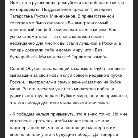
Янко, но и руководство республики эта победа не могла
не порадовать. Поздравления прислал Президент
Татарстана Рустам Минниханов. В приветственной
телеграмме было сказано: «Вы выиграли самый
престижный трофей в мировом хоккее с мячом. Ваш
успех стремителен – за очень короткое время
неожиданно для многих вы стали лучшими в России, а
теперь доказали себе и всему миру, что «Без
булдарабыз!» Мы можем все! Гордимся вами!»
Сергей Обухов, нападающий казанского клуба, впервые
сыгравший за свой новый клуб совсем недавно в Кубке
России, «выстрелил» в самых важных матчах на Кубке
мира. За его плечами уже есть множество побед, и
удивить его трудно даже Кубком мира, но и он признался,
что эта победа для него стала весьма значимой.
- К победам нельзя привыкнуть, это я знаю точно. Но мне
хотелось сыграть так, чтобы менее опытные мои
партнеры поняли, что они настоящие мастера и им
вполне по плечу эти и будущие победы. Да, теперь в