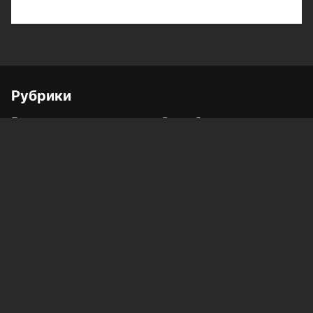
Рубрики
Город
Республика
Россия/Мир
Здоровье
Полезное
Спорт
Газета
Фотогалереи
Вакансии
Конкурс «Мой Тукай»
Афиша Казани
Редакция