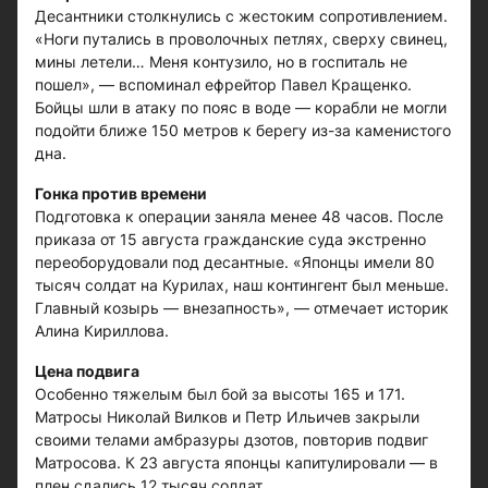
Десантники столкнулись с жестоким сопротивлением.
«Ноги путались в проволочных петлях, сверху свинец,
мины летели… Меня контузило, но в госпиталь не
пошел», — вспоминал ефрейтор Павел Кращенко.
Бойцы шли в атаку по пояс в воде — корабли не могли
подойти ближе 150 метров к берегу из-за каменистого
дна.
Гонка против времени
Подготовка к операции заняла менее 48 часов. После
приказа от 15 августа гражданские суда экстренно
переоборудовали под десантные. «Японцы имели 80
тысяч солдат на Курилах, наш контингент был меньше.
Главный козырь — внезапность», — отмечает историк
Алина Кириллова.
Цена подвига
Особенно тяжелым был бой за высоты 165 и 171.
Матросы Николай Вилков и Петр Ильичев закрыли
своими телами амбразуры дзотов, повторив подвиг
Матросова. К 23 августа японцы капитулировали — в
плен сдались 12 тысяч солдат.