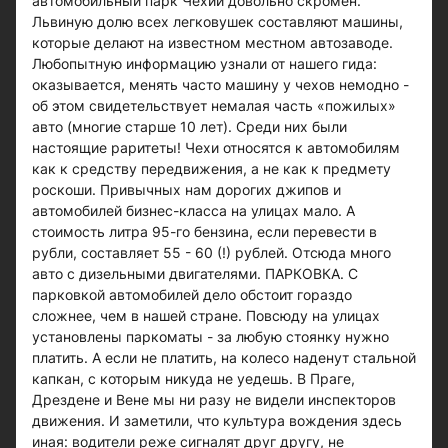
автомобильный парк Чехии довольно скромен.
Львиную долю всех легковушек составляют машины,
которые делают на известном местном автозаводе.
Любопытную информацию узнали от нашего гида:
оказывается, менять часто машину у чехов немодно -
об этом свидетельствует немалая часть «пожилых»
авто (многие старше 10 лет). Среди них были
настоящие раритеты! Чехи относятся к автомобилям
как к средству передвижения, а не как к предмету
роскоши. Привычных нам дорогих джипов и
автомобилей бизнес-класса на улицах мало. А
стоимость литра 95-го бензина, если перевести в
рубли, составляет 55 - 60 (!) рублей. Отсюда много
авто с дизельными двигателями. ПАРКОВКА. С
парковкой автомобилей дело обстоит гораздо
сложнее, чем в нашей стране. Повсюду на улицах
установлены паркоматы - за любую стоянку нужно
платить. А если не платить, на колесо наденут стальной
капкан, с которым никуда не уедешь. В Праге,
Дрездене и Вене мы ни разу не видели инспекторов
движения. И заметили, что культура вождения здесь
иная: водители реже сигналят друг другу, не