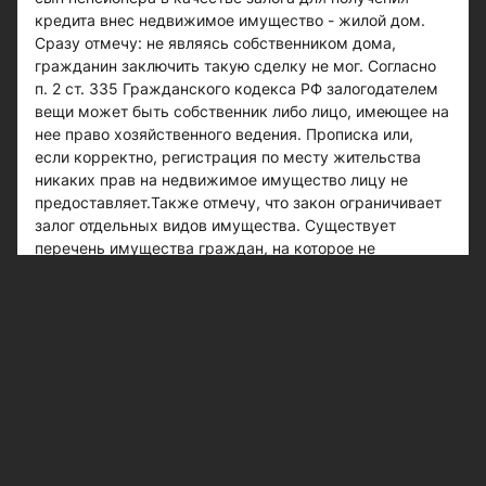
кредита внес недвижимое имущество - жилой дом.
Сразу отмечу: не являясь собственником дома,
гражданин заключить такую сделку не мог. Согласно
п. 2 ст. 335 Гражданского кодекса РФ залогодателем
вещи может быть собственник либо лицо, имеющее на
нее право хозяйственного ведения. Прописка или,
если корректно, регистрация по месту жительства
никаких прав на недвижимое имущество лицу не
предоставляет.Также отмечу, что закон ограничивает
залог отдельных видов имущества. Существует
перечень имущества граждан, на которое не
допускается обращение взыскания. В том числе
(согласно п. 1 ст. 446 Гражданского процессуального
кодекса РФ) на жилое помещение (его части), если
для гражданина-должника и членов его семьи,
совместно проживающих в нем, оно является
единственным пригодным для постоянного
проживания. Одно но: если только данное имущество
не является предметом ипотеки.Чтобы угодить за
решетку за долги по кредиту, в нашем государстве
надо очень постараться. Согласно ст. 177 Уголовного