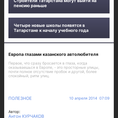
Строители Татарстана могут выйти на
пенсию раньше
Четыре новые школы появятся в
Татарстане к началу учебного года
Европа глазами казанского автолюбителя
Первое, что сразу бросается в глаза, когда
оказываешься в Европе, - это просторные улицы,
почти полное отсутствие пробок и другой, более
спокойный, ритм улиц.
ПОЛЕЗНОЕ
10 апреля 2014 07:09
Автор:
Антон КУРЧАКОВ