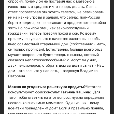
спросил, почему он не поставил нас с матерью в
известность о кредите и что теперь делать. Сын в
ответ посоветовал отключить телефон, не реагировать
ни на какие угрозы и заявил, что сейчас пол-России
берет кредиты, их не погашает и продолжает спокойно
жить.Но пожилой отец, как законопослушный
гражданин, теперь потерял покой и сон. Ко всему
прочему, он узнал, что в качестве залога сын якобы
внес совместный старенький дом (собственник - мать,
он только прописан). Естественно, больше всего отца
мучает вопрос: что будет теперь с сыном, который
оказался неплатежеспособным? И могут ли у них,
двух пенсионеров, отобрать дом за долги сына? - Наш
дом - это все, что у нас есть, - вздохнул Владимир
Петрович.
Можно ли угодить за решетку за кредиты?
Читателя
консультирует юрисконсульт
Татьяна Чашина:
- Для
того чтобы ответить на этот вопрос, нужно определить
несколько значимых моментов. Один из них - кому
все-таки принадлежит дом? Если я правильно поняла,
сын пенсионера в качестве залога для получения