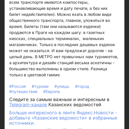
всем транспорте имеются компостеры,
устанавливающие время и дату печати, а без них
билет недействителен). Можно ехать в любом виде
общественного транспорта, главное, уложиться во
время. Билеты (там они называются езденки)
продаются в Праге на каждом шагу: в газетных
киосках, специальных терминалах, маленьких
магазинчиках. Только в последних дешевых езденок
может не оказаться. И вам предложат дорогие - на
целый день. В МЕТРО нет привычных нам турникетов,
а архитектура и дизайн станций весьма аскетичны -
большинство выполнены в одном стиле. Разница
только в цветовой гамме.
#Россия
#туризм
#улицы
#город
#путешествие
#Европа
Следите за самым важным и интересным в
Telegram-канале
Казанских ведомостей
Больше интересного в ленте Яндекс.Новости -
добавьте «Казанские ведомости» в избранные
источники.