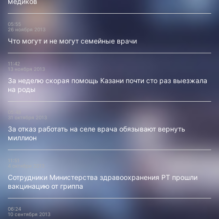
медиков
05:55
26 ноября 2013
Что могут и не могут семейные врачи
11:42
13 ноября 2013
За неделю скорая помощь Казани почти сто раз выезжала
на роды
05:48
31 октября 2013
За отказ работать на селе врача обязывают вернуть
миллион
11:51
4 октября 2013
Сотрудники Министерства здравоохранения РТ прошли
вакцинацию от гриппа
06:24
10 сентября 2013